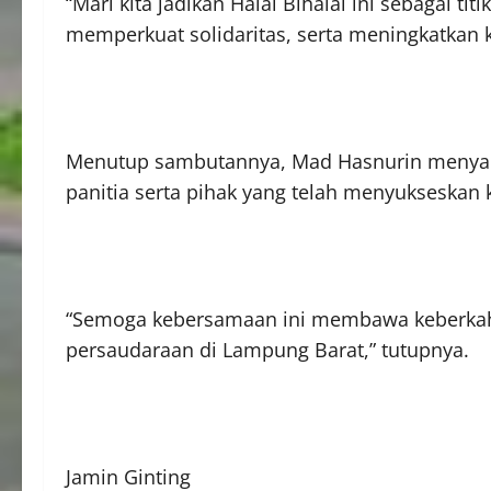
“Mari kita jadikan Halal Bihalal ini sebagai 
memperkuat solidaritas, serta meningkatkan k
Menutup sambutannya, Mad Hasnurin menyamp
panitia serta pihak yang telah menyukseskan k
“Semoga kebersamaan ini membawa keberkah
persaudaraan di Lampung Barat,” tutupnya.
Jamin Ginting