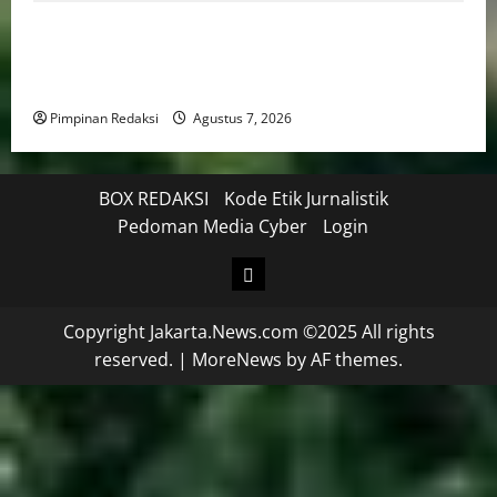
Mendagri Tito Karnavian: Siapkan Tiga Opsi Agar
Pemda Tetap Mampu Bayar Gaji Pegawai, Mulai Dari
Efisiensi Hingga Top Up TKD
Pimpinan Redaksi
Agustus 7, 2026
BOX REDAKSI
Kode Etik Jurnalistik
Pedoman Media Cyber
Login
Copyright Jakarta.News.com ©2025 All rights
reserved.
|
MoreNews
by AF themes.