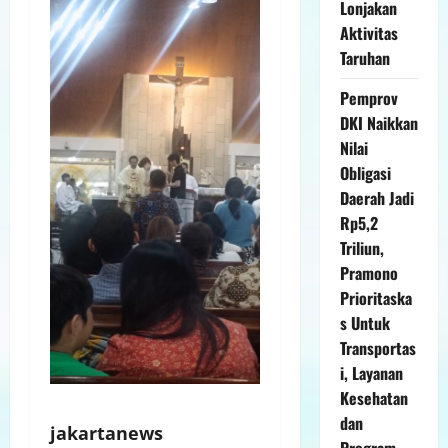
Lonjakan
Aktivitas
Taruhan
Pemprov
DKI Naikkan
Nilai
Obligasi
Daerah Jadi
Rp5,2
Triliun,
Pramono
Prioritaska
s Untuk
Transportas
i, Layanan
Kesehatan
dan
jakartanews
Program