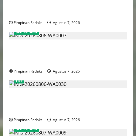
Triliun, PPATK: Piala Dunia 2026 Picu Lonjakan
Aktivitas Taruhan
Pimpinan Redaksi
Agustus 7, 2026
pemerintah
Pemprov DKI Naikkan Nilai Obligasi Daerah Jadi
Rp5,2 Triliun, Pramono Prioritaskas Untuk
Transportasi, Layanan Kesehatan dan Program Sosial
Pimpinan Redaksi
Agustus 7, 2026
TNI
TNI AU Pertajam Kemampuan Personel Intelijen
Lewat Pelatihan Kepala Satuan Intelijen Angkatan Ke-
5
Pimpinan Redaksi
Agustus 7, 2026
pemerintah