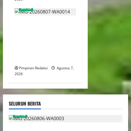
berita
Menaker: Penguatan
Kompetensi Lulusan Untuk
Atasi Kesenjangan
Kebutuhan Dunia Kerja,
Kampus dan Industri Kunci
Cetak SDM Siap Kerja
Pimpinan Redaksi
Agustus 7,
2026
SELURUH BERITA
berita
Perputaran Dana Judi Online Tembus Rp86,82