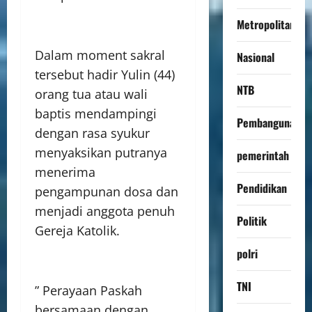
Metropolitan
Dalam moment sakral
Nasional
tersebut hadir Yulin (44)
NTB
orang tua atau wali
baptis mendampingi
Pembangunan
dengan rasa syukur
menyaksikan putranya
pemerintah
menerima
Pendidikan
pengampunan dosa dan
menjadi anggota penuh
Politik
Gereja Katolik.
polri
TNI
” Perayaan Paskah
bersamaan dengan