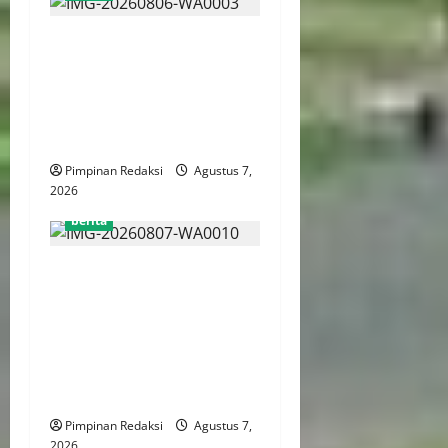
Perputaran Dana Judi Online
Tembus Rp86,82 Triliun,
PPATK: Piala Dunia 2026
Picu Lonjakan Aktivitas
Taruhan
Pimpinan Redaksi
Agustus 7,
2026
berita
Kemenekraf Gandeng
ABPEDNAS Perkuat
Pengembangan Ekonomi
Kreatif Berbasis Desa,
Wujudkan Desa Kreatif Yang
Mandiri dan Berdaya Saing
Pimpinan Redaksi
Agustus 7,
2026