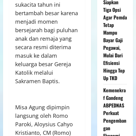
Siapkan
sukacita tahun ini
Tiga Opsi
bertambah besar karena
Agar Pemda
menjadi momen
Tetap
bersejarah bagi puluhan
Mampu
anak dan remaja yang
Bayar Gaji
secara resmi diterima
Pegawai,
Mulai Dari
masuk ke dalam
Efisiensi
keluarga besar Gereja
Hingga Top
Katolik melalui
Up TKD
Sakramen Baptis.
Kemenekra
f Gandeng
ABPEDNAS
Misa Agung dipimpin
Perkuat
langsung oleh Romo
Pengemban
Paroki, Aloysius Cahyo
gan
Kristianto, CM (Romo)
Ekonomi