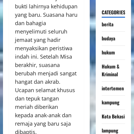
bukti lahirnya kehidupan
CATEGORIES
yang baru. Suasana haru
dan bahagia
berita
menyelimuti seluruh
budaya
jemaat yang hadir
menyaksikan peristiwa
hukum
indah ini. Setelah Misa
berakhir, suasana
Hukum &
berubah menjadi sangat
Kriminal
hangat dan akrab.
intertemen
Ucapan selamat khusus
dan tepuk tangan
kampung
meriah diberikan
kepada anak-anak dan
Kota Bekasi
remaja yang baru saja
lampung
dibaptis.