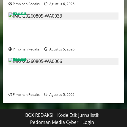
Pimpinan Redaksi
Agustus 6, 2026
berita
AJB Jakarta Utara Jalin Silaturahmi dengan Wali Kota
Administrasi Jakarta Utara, Matangkan Persiapan
Lomba Karaoke Media Online
Pimpinan Redaksi
Agustus 5, 2026
berita
Kekerasan Terhadap Anak Tembus 21.000 Kasus,
Pemerintah Perkuat Peran Kepala Daerah Untuk
Perlindungan Anak Hingga Ruang Digital
Pimpinan Redaksi
Agustus 5, 2026
BOX REDAKSI
Kode Etik Jurnalistik
Pedoman Media Cyber
Login