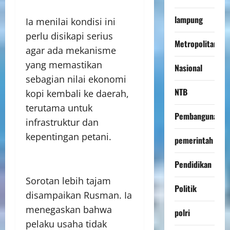
lampung
Ia menilai kondisi ini
perlu disikapi serius
Metropolitan
agar ada mekanisme
yang memastikan
Nasional
sebagian nilai ekonomi
NTB
kopi kembali ke daerah,
terutama untuk
Pembangunan
infrastruktur dan
kepentingan petani.
pemerintah
Pendidikan
Sorotan lebih tajam
Politik
disampaikan Rusman. Ia
menegaskan bahwa
polri
pelaku usaha tidak