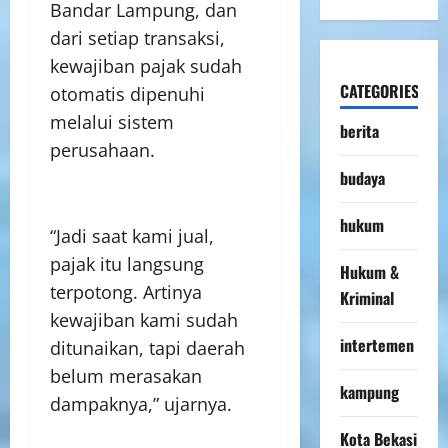
Bandar Lampung, dan
dari setiap transaksi,
kewajiban pajak sudah
CATEGORIES
otomatis dipenuhi
melalui sistem
berita
perusahaan.
budaya
hukum
“Jadi saat kami jual,
pajak itu langsung
Hukum &
terpotong. Artinya
Kriminal
kewajiban kami sudah
intertemen
ditunaikan, tapi daerah
belum merasakan
kampung
dampaknya,” ujarnya.
Kota Bekasi