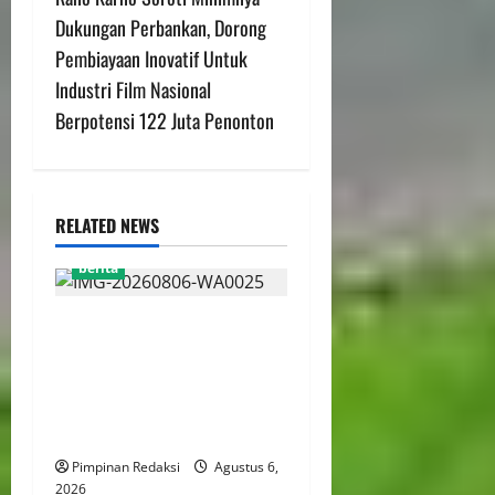
Dukungan Perbankan, Dorong
Pembiayaan Inovatif Untuk
Industri Film Nasional
Berpotensi 122 Juta Penonton
RELATED NEWS
berita
FSP BUMN Bersatu
Pertanyakan Proses
Pembacaan Tuntutan dalam
Sidang Kasus Pengerukan
Pelindo
Pimpinan Redaksi
Agustus 6,
2026