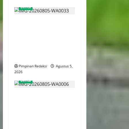
berita
AJB Jakarta Utara Jalin
Silaturahmi dengan Wali
Kota Administrasi Jakarta
Utara, Matangkan Persiapan
Lomba Karaoke Media
Online
Pimpinan Redaksi
Agustus 5,
2026
berita
Kekerasan Terhadap Anak
Tembus 21.000 Kasus,
Pemerintah Perkuat Peran
Kepala Daerah Untuk
Perlindungan Anak Hingga