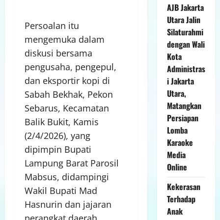
AJB Jakarta
Utara Jalin
Persoalan itu
Silaturahmi
mengemuka dalam
dengan Wali
diskusi bersama
Kota
pengusaha, pengepul,
Administras
dan eksportir kopi di
i Jakarta
Utara,
Sabah Bekhak, Pekon
Matangkan
Sebarus, Kecamatan
Persiapan
Balik Bukit, Kamis
Lomba
(2/4/2026), yang
Karaoke
dipimpin Bupati
Media
Lampung Barat Parosil
Online
Mabsus, didampingi
Kekerasan
Wakil Bupati Mad
Terhadap
Hasnurin dan jajaran
Anak
perangkat daerah.