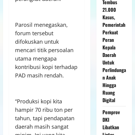
Tembus
21.000
Kasus,
Parosil menegaskan,
Pemerintah
Perkuat
forum tersebut
Peran
difokuskan untuk
Kepala
mencari titik persoalan
Daerah
utama mengapa
Untuk
kontribusi kopi terhadap
Perlindunga
PAD masih rendah.
n Anak
Hingga
Ruang
Digital
“Produksi kopi kita
hampir 70 ribu ton per
Pemprov
tahun, tapi pendapatan
DKI
daerah masih sangat
Libatkan
Lintas
minim. Ini yang kita