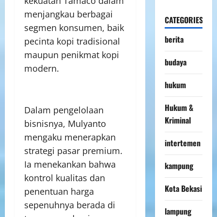
kekuatan Tamaco dalam
menjangkau berbagai
CATEGORIES
segmen konsumen, baik
berita
pecinta kopi tradisional
maupun penikmat kopi
budaya
modern.
hukum
Hukum &
Dalam pengelolaan
Kriminal
bisnisnya, Mulyanto
mengaku menerapkan
intertemen
strategi pasar premium.
Ia menekankan bahwa
kampung
kontrol kualitas dan
Kota Bekasi
penentuan harga
sepenuhnya berada di
lampung