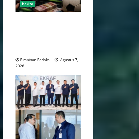
berita
Perputaran Dana Judi Online
Tembus Rp86,82 Triliun,
PPATK: Piala Dunia 2026
Picu Lonjakan Aktivitas
Taruhan
Pimpinan Redaksi
Agustus 7,
2026