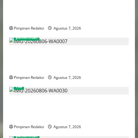
Perputaran Dana Judi Online Tembus Rp86,82
Triliun, PPATK: Piala Dunia 2026 Picu Lonjakan
Aktivitas Taruhan
Pimpinan Redaksi
Agustus 7, 2026
pemerintah
Pemprov DKI Naikkan Nilai Obligasi Daerah Jadi
Rp5,2 Triliun, Pramono Prioritaskas Untuk
Transportasi, Layanan Kesehatan dan Program Sosial
Pimpinan Redaksi
Agustus 7, 2026
TNI
TNI AU Pertajam Kemampuan Personel Intelijen
Lewat Pelatihan Kepala Satuan Intelijen Angkatan Ke-
5
Pimpinan Redaksi
Agustus 7, 2026
pemerintah