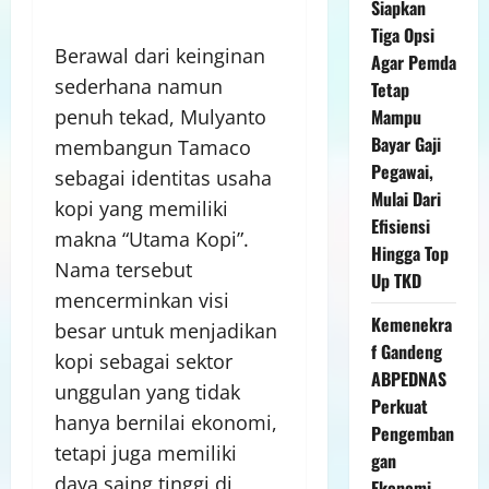
Siapkan
Tiga Opsi
Berawal dari keinginan
Agar Pemda
sederhana namun
Tetap
Mampu
penuh tekad, Mulyanto
Bayar Gaji
membangun Tamaco
Pegawai,
sebagai identitas usaha
Mulai Dari
kopi yang memiliki
Efisiensi
makna “Utama Kopi”.
Hingga Top
Nama tersebut
Up TKD
mencerminkan visi
Kemenekra
besar untuk menjadikan
f Gandeng
kopi sebagai sektor
ABPEDNAS
unggulan yang tidak
Perkuat
hanya bernilai ekonomi,
Pengemban
tetapi juga memiliki
gan
daya saing tinggi di
Ekonomi