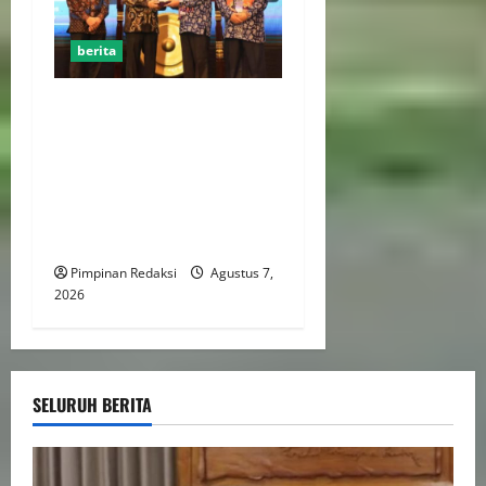
berita
Menaker: Penguatan
Kompetensi Lulusan Untuk
Atasi Kesenjangan
Kebutuhan Dunia Kerja,
Kampus dan Industri Kunci
Cetak SDM Siap Kerja
Pimpinan Redaksi
Agustus 7,
2026
SELURUH BERITA