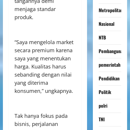
tangannya demi
menjaga standar
Metropolitan
produk.
Nasional
NTB
“Saya mengelola market
secara premium karena
Pembangunan
saya yang menentukan
pemerintah
harga. Kualitas harus
sebanding dengan nilai
Pendidikan
yang diterima
konsumen,” ungkapnya.
Politik
polri
Tak hanya fokus pada
TNI
bisnis, perjalanan