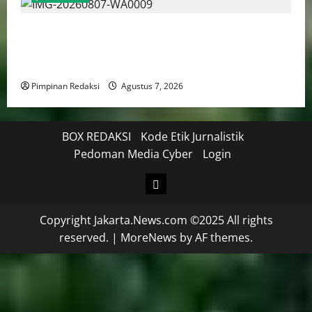
Mendagri Tito Karnavian: Siapkan Tiga Opsi Agar
Pemda Tetap Mampu Bayar Gaji Pegawai, Mulai Dari
Efisiensi Hingga Top Up TKD
Pimpinan Redaksi
Agustus 7, 2026
BOX REDAKSI
Kode Etik Jurnalistik
Pedoman Media Cyber
Login
Copyright Jakarta.News.com ©2025 All rights
reserved.
|
MoreNews
by AF themes.