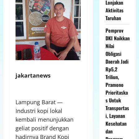
Lonjakan
Aktivitas
Taruhan
Pemprov
DKI Naikkan
Nilai
Obligasi
Daerah Jadi
Rp5,2
jakartanews
Triliun,
Pramono
Prioritaska
s Untuk
Lampung Barat —
Transportas
Industri kopi lokal
i, Layanan
kembali menunjukkan
Kesehatan
geliat positif dengan
dan
hadirnya Brand Kopi
Program