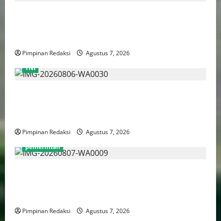
Pemprov DKI Naikkan Nilai Obligasi Daerah Jadi
Rp5,2 Triliun, Pramono Prioritaskas Untuk
Transportasi, Layanan Kesehatan dan Program Sosial
Pimpinan Redaksi
Agustus 7, 2026
TNI
TNI AU Pertajam Kemampuan Personel Intelijen
Lewat Pelatihan Kepala Satuan Intelijen Angkatan Ke-
5
Pimpinan Redaksi
Agustus 7, 2026
pemerintah
Mendagri Tito Karnavian: Siapkan Tiga Opsi Agar
Pemda Tetap Mampu Bayar Gaji Pegawai, Mulai Dari
Efisiensi Hingga Top Up TKD
Pimpinan Redaksi
Agustus 7, 2026