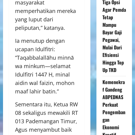
Tiga Opsi
masyarakat
Agar Pemda
memperhatikan mereka
Tetap
yang luput dari
Mampu
peliputan,” katanya.
Bayar Gaji
Pegawai,
Ia menutup dengan
Mulai Dari
ucapan Idulfitri:
Efisiensi
“Taqabbalallāhu minnā
Hingga Top
wa minkum—selamat
Up TKD
Idulfitri 1447 H, minal
Kemenekra
aidin wal faizin, mohon
f Gandeng
maaf lahir batin.”
ABPEDNAS
Sementara itu, Ketua RW
Perkuat
Pengemban
08 sekaligus mewakili RT
gan
013 Pademangan Timur,
Ekonomi
Agus menyambut baik
Kreatif