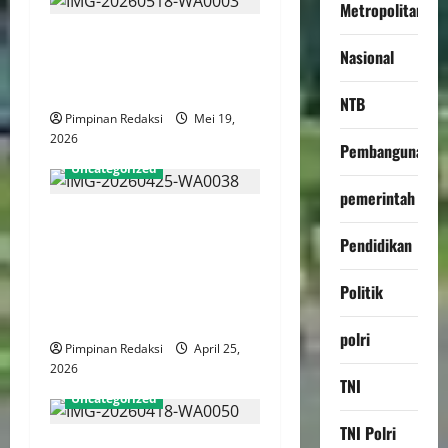
Metropolitan
Ketua DPC Persatuan Artis
Nasional
Dangdut Indonesia Jakarta
Utara Rayakan Ulang Tahun
NTB
Pimpinan Redaksi
Mei 19,
2026
Pembangunan
Uncategorized
pemerintah
KPK Dorong Reformasi
Pendidikan
Tegaskan Kewenangan
Kajian Pencegahan Korupsi
Politik
Pada Parpol dan Tata Kelola
Internal
polri
Pimpinan Redaksi
April 25,
2026
TNI
Uncategorized
TNI Polri