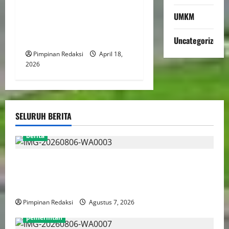
DPC PERADI Jakarta Timur
Periode 2026–2031 Resmi
UMKM
Dilantik, Usung Komitmen
Tegakkan Integritas Advokat
Uncategorized
Pimpinan Redaksi
April 18,
2026
SELURUH BERITA
berita
Perputaran Dana Judi Online Tembus Rp86,82
Triliun, PPATK: Piala Dunia 2026 Picu Lonjakan
Aktivitas Taruhan
Pimpinan Redaksi
Agustus 7, 2026
pemerintah