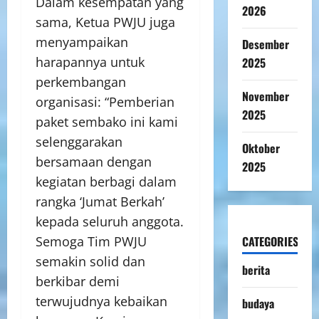
Dalam kesempatan yang
2026
sama, Ketua PWJU juga
menyampaikan
Desember
harapannya untuk
2025
perkembangan
November
organisasi: “Pemberian
2025
paket sembako ini kami
selenggarakan
Oktober
bersamaan dengan
2025
kegiatan berbagi dalam
rangka ‘Jumat Berkah’
kepada seluruh anggota.
CATEGORIES
Semoga Tim PWJU
semakin solid dan
berita
berkibar demi
terwujudnya kebaikan
budaya