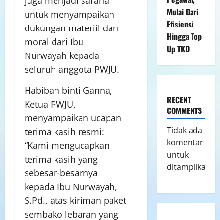
juga menjadi sarana
Mulai Dari
untuk menyampaikan
Efisiensi
dukungan materiil dan
Hingga Top
moral dari Ibu
Up TKD
Nurwayah kepada
seluruh anggota PWJU.
Habibah binti Ganna,
RECENT
Ketua PWJU,
COMMENTS
menyampaikan ucapan
Tidak ada
terima kasih resmi:
komentar
“Kami mengucapkan
untuk
terima kasih yang
ditampilkan.
sebesar-besarnya
kepada Ibu Nurwayah,
S.Pd., atas kiriman paket
sembako lebaran yang