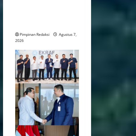
Tembus Rp86,82 Triliun,
PPATK: Piala Dunia 2026
Picu Lonjakan Aktivitas
Taruhan
Pimpinan Redaksi
Agustus 7,
2026