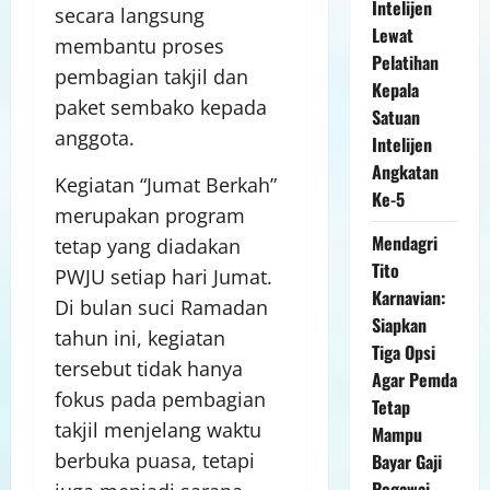
Intelijen
secara langsung
Lewat
membantu proses
Pelatihan
pembagian takjil dan
Kepala
paket sembako kepada
Satuan
anggota.
Intelijen
Angkatan
Kegiatan “Jumat Berkah”
Ke-5
merupakan program
Mendagri
tetap yang diadakan
Tito
PWJU setiap hari Jumat.
Karnavian:
Di bulan suci Ramadan
Siapkan
tahun ini, kegiatan
Tiga Opsi
tersebut tidak hanya
Agar Pemda
fokus pada pembagian
Tetap
takjil menjelang waktu
Mampu
berbuka puasa, tetapi
Bayar Gaji
Pegawai,