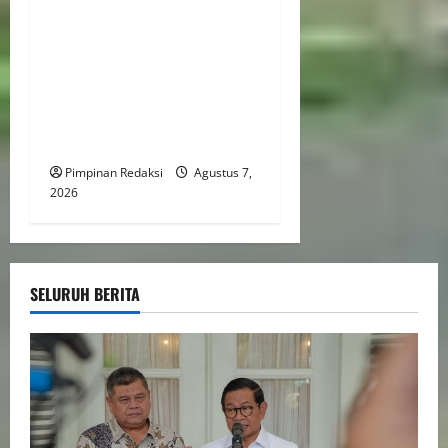
Menaker: Penguatan
Kompetensi Lulusan Untuk
Atasi Kesenjangan
Kebutuhan Dunia Kerja,
Kampus dan Industri Kunci
Cetak SDM Siap Kerja
Pimpinan Redaksi
Agustus 7,
2026
SELURUH BERITA