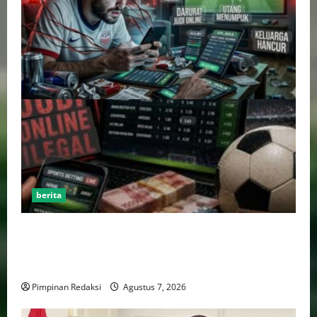
berita
Perputaran Dana Judi Online Tembus Rp86,82
Triliun, PPATK: Piala Dunia 2026 Picu Lonjakan
Aktivitas Taruhan
Pimpinan Redaksi
Agustus 7, 2026