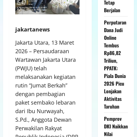
Tetap
Berjalan
Perputaran
jakartanews
Dana Judi
Online
Jakarta Utara, 13 Maret
Tembus
2026 – Persaudaraan
Rp86,82
Wartawan Jakarta Utara
Triliun,
PPATK:
(PWJU) telah
Piala Dunia
melaksanakan kegiatan
2026 Picu
rutin “Jumat Berkah”
Lonjakan
dengan pembagian
Aktivitas
paket sembako lebaran
Taruhan
dari Ibu Nurwayah,
Pemprov
S.Pd., Anggota Dewan
DKI Naikkan
Perwakilan Rakyat
Nilai
Republik Indonesia (DPR