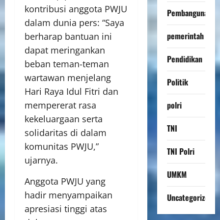
kontribusi anggota PWJU
Pembangunan
dalam dunia pers: “Saya
pemerintah
berharap bantuan ini
dapat meringankan
Pendidikan
beban teman-teman
wartawan menjelang
Politik
Hari Raya Idul Fitri dan
polri
mempererat rasa
kekeluargaan serta
TNI
solidaritas di dalam
komunitas PWJU,”
TNI Polri
ujarnya.
UMKM
Anggota PWJU yang
hadir menyampaikan
Uncategorized
apresiasi tinggi atas