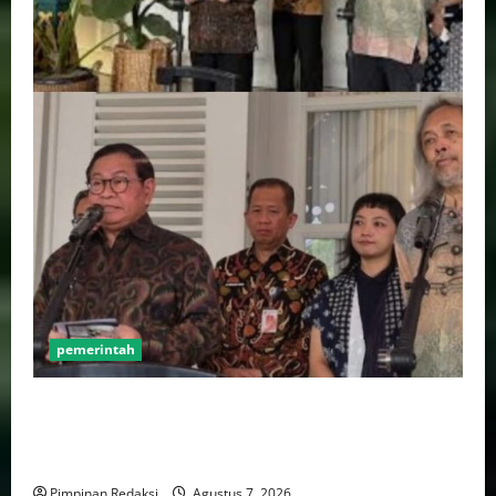
pemerintah
Pemprov DKI Naikkan Nilai Obligasi Daerah Jadi
Rp5,2 Triliun, Pramono Prioritaskas Untuk
Transportasi, Layanan Kesehatan dan Program Sosial
Pimpinan Redaksi
Agustus 7, 2026