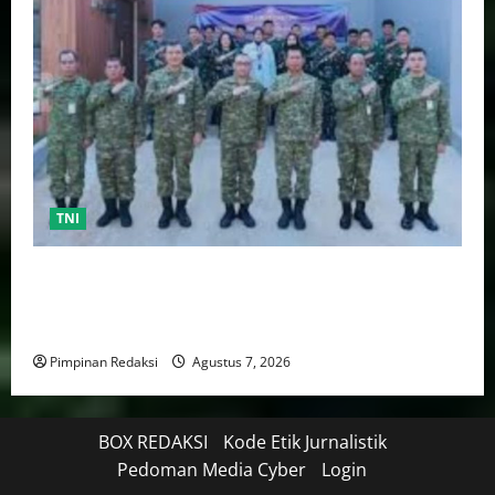
TNI
TNI AU Pertajam Kemampuan Personel Intelijen
Lewat Pelatihan Kepala Satuan Intelijen Angkatan Ke-
5
Pimpinan Redaksi
Agustus 7, 2026
BOX REDAKSI
Kode Etik Jurnalistik
Pedoman Media Cyber
Login