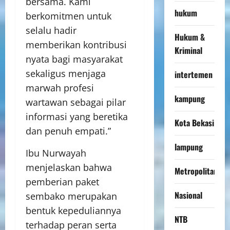
bersama. Kami
hukum
berkomitmen untuk
selalu hadir
Hukum &
memberikan kontribusi
Kriminal
nyata bagi masyarakat
sekaligus menjaga
intertemen
marwah profesi
kampung
wartawan sebagai pilar
informasi yang beretika
Kota Bekasi
dan penuh empati.”
lampung
Ibu Nurwayah
menjelaskan bahwa
Metropolitan
pemberian paket
Nasional
sembako merupakan
bentuk kepeduliannya
NTB
terhadap peran serta