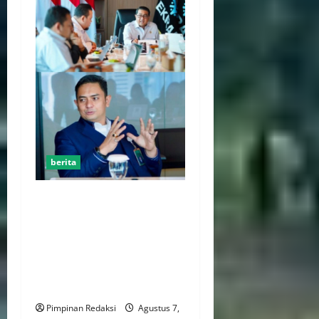
berita
Kemenekraf Gandeng
ABPEDNAS Perkuat
Pengembangan Ekonomi
Kreatif Berbasis Desa,
Wujudkan Desa Kreatif Yang
Mandiri dan Berdaya Saing
Pimpinan Redaksi
Agustus 7,