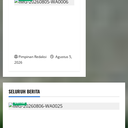
Kekerasan Terhadap Anak
Tembus 21.000 Kasus,
Pemerintah Perkuat Peran
Kepala Daerah Untuk
Perlindungan Anak Hingga
Ruang Digital
Pimpinan Redaksi
Agustus 5,
2026
SELURUH BERITA
berita
FSP BUMN Bersatu Pertanyakan Proses Pembacaan
Tuntutan dalam Sidang Kasus Pengerukan Pelindo