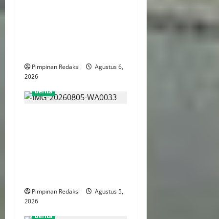
FSP BUMN Bersatu
Pertanyakan Proses
Pembacaan Tuntutan dalam
Sidang Kasus Pengerukan
Pelindo
Pimpinan Redaksi
Agustus 6,
2026
berita
AJB Jakarta Utara Jalin
Silaturahmi dengan Wali
Kota Administrasi Jakarta
Utara, Matangkan Persiapan
Lomba Karaoke Media
Online
Pimpinan Redaksi
Agustus 5,
2026
berita