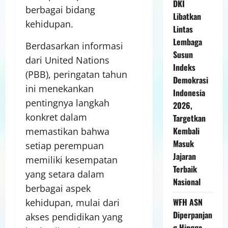
DKI
berbagai bidang
Libatkan
kehidupan.
Lintas
Lembaga
Berdasarkan informasi
Susun
dari United Nations
Indeks
(PBB), peringatan tahun
Demokrasi
ini menekankan
Indonesia
pentingnya langkah
2026,
konkret dalam
Targetkan
Kembali
memastikan bahwa
Masuk
setiap perempuan
Jajaran
memiliki kesempatan
Terbaik
yang setara dalam
Nasional
berbagai aspek
WFH ASN
kehidupan, mulai dari
Diperpanjan
akses pendidikan yang
g Hingga