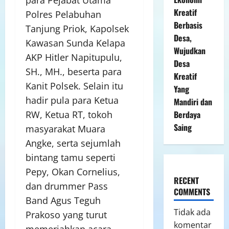
Kreatif
Polres Pelabuhan
Berbasis
Tanjung Priok, Kapolsek
Desa,
Kawasan Sunda Kelapa
Wujudkan
AKP Hitler Napitupulu,
Desa
SH., MH., beserta para
Kreatif
Kanit Polsek. Selain itu
Yang
hadir pula para Ketua
Mandiri dan
RW, Ketua RT, tokoh
Berdaya
Saing
masyarakat Muara
Angke, serta sejumlah
bintang tamu seperti
Pepy, Okan Cornelius,
RECENT
dan drummer Pass
COMMENTS
Band Agus Teguh
Tidak ada
Prakoso yang turut
komentar
memeriahkan acara.