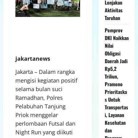
Lonjakan
Aktivitas
Taruhan
Pemprov
DKI Naikkan
Nilai
Obligasi
jakartanews
Daerah Jadi
Rp5,2
Jakarta – Dalam rangka
Triliun,
mengisi kegiatan positif
Pramono
selama bulan suci
Prioritaska
Ramadhan, Polres
s Untuk
Pelabuhan Tanjung
Transportas
Priok menggelar
i, Layanan
Kesehatan
perlombaan Futsal dan
dan
Night Run yang diikuti
Program