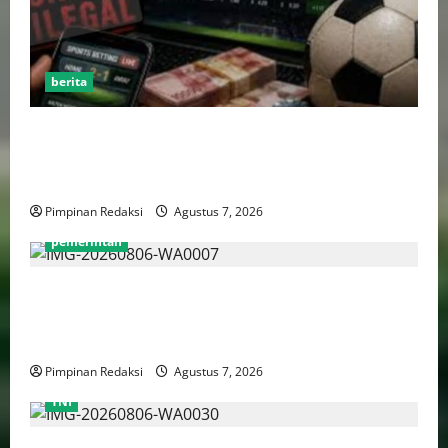
berita
Perputaran Dana Judi Online Tembus Rp86,82
Triliun, PPATK: Piala Dunia 2026 Picu Lonjakan
Aktivitas Taruhan
Pimpinan Redaksi
Agustus 7, 2026
pemerintah
Pemprov DKI Naikkan Nilai Obligasi Daerah Jadi
Rp5,2 Triliun, Pramono Prioritaskas Untuk
Transportasi, Layanan Kesehatan dan Program Sosial
Pimpinan Redaksi
Agustus 7, 2026
TNI