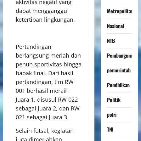
aktivitas negatif yang
dapat mengganggu
Metropolitan
ketertiban lingkungan.
Nasional
NTB
Pertandingan
berlangsung meriah dan
Pembangunan
penuh sportivitas hingga
pemerintah
babak final. Dari hasil
pertandingan, tim RW
Pendidikan
001 berhasil meraih
Juara 1, disusul RW 022
Politik
sebagai Juara 2, dan RW
polri
021 sebagai Juara 3.
TNI
Selain futsal, kegiatan
juga dimeriahkan