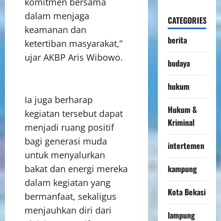
komitmen bersama
dalam menjaga
CATEGORIES
keamanan dan
berita
ketertiban masyarakat,”
ujar AKBP Aris Wibowo.
budaya
hukum
Ia juga berharap
Hukum &
kegiatan tersebut dapat
Kriminal
menjadi ruang positif
bagi generasi muda
intertemen
untuk menyalurkan
bakat dan energi mereka
kampung
dalam kegiatan yang
Kota Bekasi
bermanfaat, sekaligus
menjauhkan diri dari
lampung