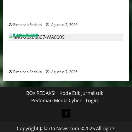
TNI AU Pertajam Kemampuan Personel Intelijen
Lewat Pelatihan Kepala Satuan Intelijen Angkatan Ke-
5
Pimpinan Redaksi
Agustus 7, 2026
pemerintah
Mendagri Tito Karnavian: Siapkan Tiga Opsi Agar
Pemda Tetap Mampu Bayar Gaji Pegawai, Mulai Dari
Efisiensi Hingga Top Up TKD
Pimpinan Redaksi
Agustus 7, 2026
BOX REDAKSI
Kode Etik Jurnalistik
Pedoman Media Cyber
Login
Copyright Jakarta.News.com ©2025 All rights