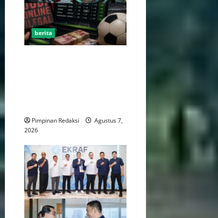
berita
Perputaran Dana Judi Online
Tembus Rp86,82 Triliun,
PPATK: Piala Dunia 2026
Picu Lonjakan Aktivitas
Taruhan
Pimpinan Redaksi
Agustus 7,
2026