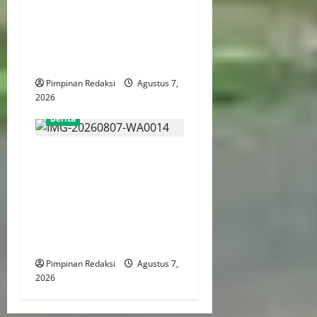
Pengembangan Ekonomi
Kreatif Berbasis Desa,
Wujudkan Desa Kreatif Yang
Mandiri dan Berdaya Saing
Pimpinan Redaksi
Agustus 7,
2026
berita
Menaker: Penguatan
Kompetensi Lulusan Untuk
Atasi Kesenjangan
Kebutuhan Dunia Kerja,
Kampus dan Industri Kunci
Cetak SDM Siap Kerja
Pimpinan Redaksi
Agustus 7,
2026