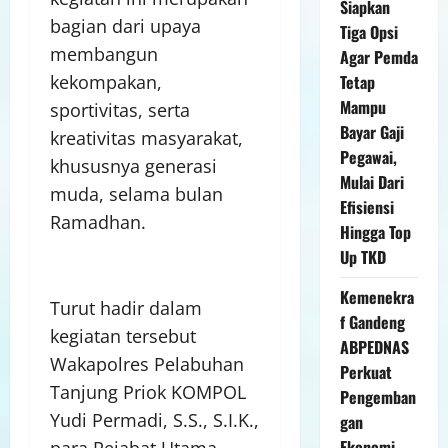
Siapkan
bagian dari upaya
Tiga Opsi
membangun
Agar Pemda
kekompakan,
Tetap
Mampu
sportivitas, serta
Bayar Gaji
kreativitas masyarakat,
Pegawai,
khususnya generasi
Mulai Dari
muda, selama bulan
Efisiensi
Ramadhan.
Hingga Top
Up TKD
Kemenekra
Turut hadir dalam
f Gandeng
kegiatan tersebut
ABPEDNAS
Wakapolres Pelabuhan
Perkuat
Tanjung Priok KOMPOL
Pengemban
Yudi Permadi, S.S., S.I.K.,
gan
Ekonomi
para Pejabat Utama