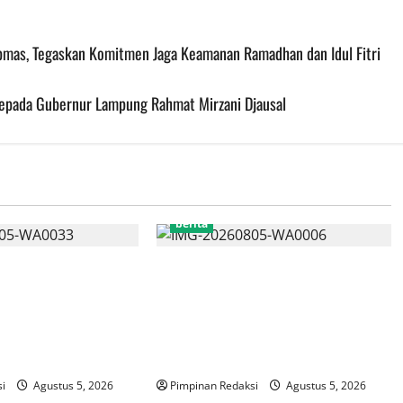
ibmas, Tegaskan Komitmen Jaga Keamanan Ramadhan dan Idul Fitri
Kepada Gubernur Lampung Rahmat Mirzani Djausal
berita
ara Jalin Silaturahmi
Kekerasan Terhadap Anak Tembus
ota Administrasi
21.000 Kasus, Pemerintah Perkuat
, Matangkan
Peran Kepala Daerah Untuk
ba Karaoke Media
Perlindungan Anak Hingga Ruang
Digital
i
Agustus 5, 2026
Pimpinan Redaksi
Agustus 5, 2026