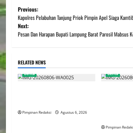
Previous:
Kapolres Pelabuhan Tanjung Priok Pimpin Apel Siaga Kamt
Next:
Pesan Dan Harapan Bupati Lampung Barat Parosil Mabsus 
RELATED NEWS
berita
berita
FSP BUMN Bersatu Pertanyakan
AJB Jakarta Ut
Proses Pembacaan Tuntutan dalam
dengan Wali K
Sidang Kasus Pengerukan Pelindo
Jakarta Utara
Persiapan Lom
Pimpinan Redaksi
Agustus 6, 2026
Online
Pimpinan Redaks