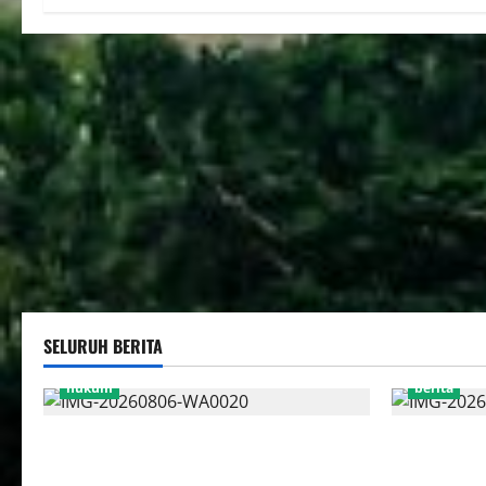
SELURUH BERITA
hukum
berita
Bank Aladin Syariah Tolak Ganti
FSP BUMN B
Kerugian Dana Nasabah, GUMIRAN LAW
Pembacaan 