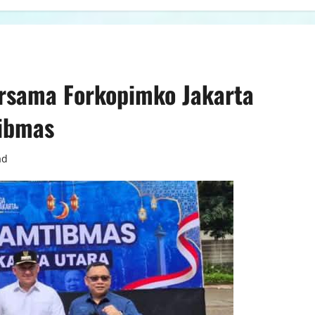
ersama Forkopimko Jakarta
tibmas
ad