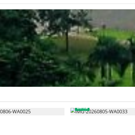
berita
ersatu Pertanyakan Proses
AJB Jakarta Utara Jalin Silat
Tuntutan dalam Sidang Kasus
dengan Wali Kota Administras