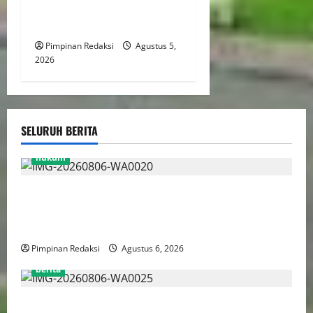
Perlindungan Anak Hingga
Ruang Digital
Pimpinan Redaksi
Agustus 5,
2026
SELURUH BERITA
hukum
Bank Aladin Syariah Tolak Ganti Kerugian Dana
Nasabah, GUMIRAN LAW OFFICE Siapkan Gugatan
Perdata dan Laporan ke Aparat Penegak Hukum
Pimpinan Redaksi
Agustus 6, 2026
berita
FSP BUMN Bersatu Pertanyakan Proses Pembacaan