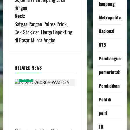
lampung
Ringan
Next:
Metropolitan
Satgas Pangan Polres Priok,
Nasional
Cek Stok dan Harga Bapokting
di Pasar Muara Angke
NTB
Pembangunan
RELATED NEWS
pemerintah
berita
Pendidikan
FSP BUMN Bersatu
Politik
Pertanyakan Proses
Pembacaan Tuntutan dalam
polri
Sidang Kasus Pengerukan
Pelindo
TNI