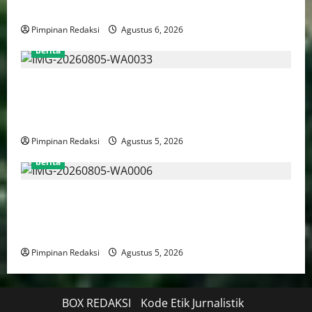
Tuntutan dalam Sidang Kasus Pengerukan Pelindo
Pimpinan Redaksi
Agustus 6, 2026
berita
AJB Jakarta Utara Jalin Silaturahmi dengan Wali Kota
Administrasi Jakarta Utara, Matangkan Persiapan
Lomba Karaoke Media Online
Pimpinan Redaksi
Agustus 5, 2026
berita
Kekerasan Terhadap Anak Tembus 21.000 Kasus,
Pemerintah Perkuat Peran Kepala Daerah Untuk
Perlindungan Anak Hingga Ruang Digital
Pimpinan Redaksi
Agustus 5, 2026
BOX REDAKSI
Kode Etik Jurnalistik