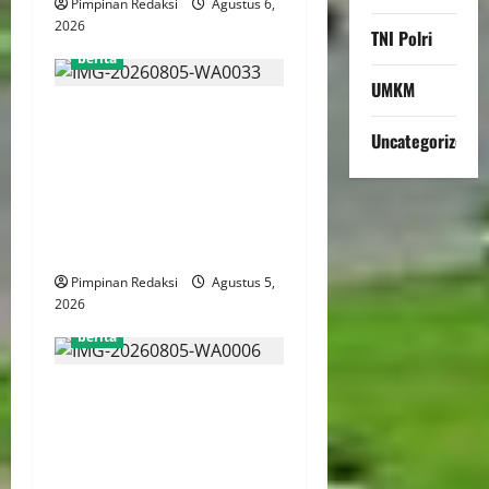
Pimpinan Redaksi
Agustus 6,
2026
TNI Polri
berita
UMKM
AJB Jakarta Utara Jalin
Uncategorized
Silaturahmi dengan Wali
Kota Administrasi Jakarta
Utara, Matangkan Persiapan
Lomba Karaoke Media
Online
Pimpinan Redaksi
Agustus 5,
2026
berita
Kekerasan Terhadap Anak
Tembus 21.000 Kasus,
Pemerintah Perkuat Peran
Kepala Daerah Untuk