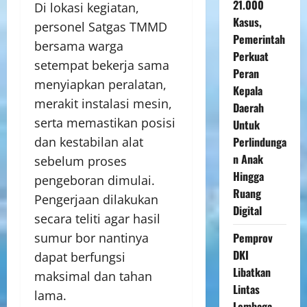
21.000
Di lokasi kegiatan,
Kasus,
personel Satgas TMMD
Pemerintah
bersama warga
Perkuat
setempat bekerja sama
Peran
menyiapkan peralatan,
Kepala
merakit instalasi mesin,
Daerah
serta memastikan posisi
Untuk
Perlindunga
dan kestabilan alat
n Anak
sebelum proses
Hingga
pengeboran dimulai.
Ruang
Pengerjaan dilakukan
Digital
secara teliti agar hasil
Pemprov
sumur bor nantinya
DKI
dapat berfungsi
Libatkan
maksimal dan tahan
Lintas
lama.
Lembaga