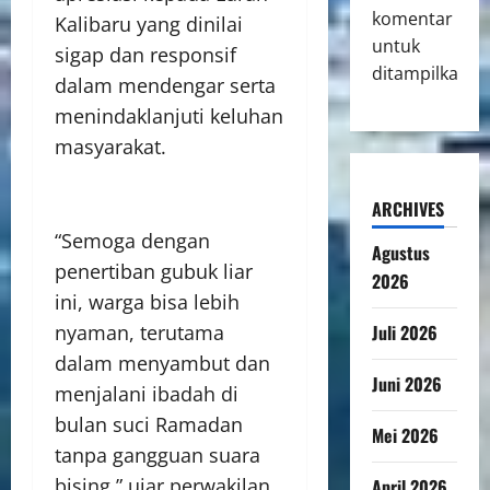
komentar
Kalibaru yang dinilai
untuk
sigap dan responsif
ditampilkan.
dalam mendengar serta
menindaklanjuti keluhan
masyarakat.
ARCHIVES
“Semoga dengan
Agustus
penertiban gubuk liar
2026
ini, warga bisa lebih
Juli 2026
nyaman, terutama
dalam menyambut dan
Juni 2026
menjalani ibadah di
bulan suci Ramadan
Mei 2026
tanpa gangguan suara
bising,” ujar perwakilan
April 2026