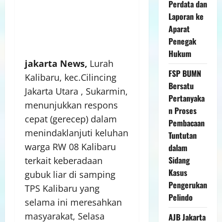
Perdata dan
Laporan ke
Aparat
Penegak
Hukum
jakarta
News,
Lurah
FSP BUMN
Kalibaru, kec.Cilincing
Bersatu
Jakarta Utara , Sukarmin,
Pertanyaka
menunjukkan respons
n Proses
cepat (gerecep) dalam
Pembacaan
menindaklanjuti keluhan
Tuntutan
warga RW 08 Kalibaru
dalam
Sidang
terkait keberadaan
Kasus
gubuk liar di samping
Pengerukan
TPS Kalibaru yang
Pelindo
selama ini meresahkan
masyarakat, Selasa
AJB Jakarta