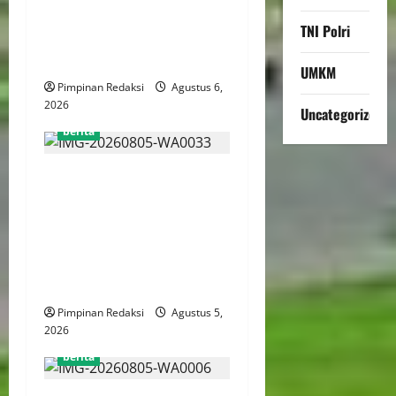
Pembacaan Tuntutan dalam
TNI Polri
Sidang Kasus Pengerukan
Pelindo
UMKM
Pimpinan Redaksi
Agustus 6,
2026
Uncategorized
berita
AJB Jakarta Utara Jalin
Silaturahmi dengan Wali
Kota Administrasi Jakarta
Utara, Matangkan Persiapan
Lomba Karaoke Media
Online
Pimpinan Redaksi
Agustus 5,
2026
berita