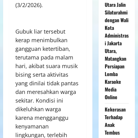
Utara Jalin
(3/2/2026).
Silaturahmi
dengan Wali
Kota
Gubuk liar tersebut
Administras
kerap menimbulkan
i Jakarta
gangguan ketertiban,
Utara,
terutama pada malam
Matangkan
hari, akibat suara musik
Persiapan
Lomba
bising serta aktivitas
Karaoke
yang dinilai tidak pantas
Media
dan meresahkan warga
Online
sekitar. Kondisi ini
dikeluhkan warga
Kekerasan
Terhadap
karena mengganggu
Anak
kenyamanan
Tembus
lingkungan, terlebih