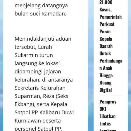
21.000
menjelang datangnya
Kasus,
bulan suci Ramadan.
Pemerintah
Perkuat
Peran
Kepala
Menindaklanjuti aduan
Daerah
tersebut, Lurah
Untuk
Sukarmin turun
Perlindunga
langsung ke lokasi
n Anak
didampingi jajaran
Hingga
kelurahan, di antaranya
Ruang
Sekretaris Kelurahan
Digital
Suparman, Reza (Seksi
Pemprov
Ekbang), serta Kepala
DKI
Satpol PP Kalibaru Duwi
Libatkan
Kurniawan beserta
Lintas
personel Satpol PP.
Lembaga