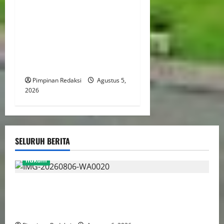
Kekerasan Terhadap Anak
Tembus 21.000 Kasus,
Pemerintah Perkuat Peran
Kepala Daerah Untuk
Perlindungan Anak Hingga
Ruang Digital
Pimpinan Redaksi
Agustus 5,
2026
SELURUH BERITA
hukum
Bank Aladin Syariah Tolak Ganti Kerugian Dana
Nasabah, GUMIRAN LAW OFFICE Siapkan Gugatan
Perdata dan Laporan ke Aparat Penegak Hukum