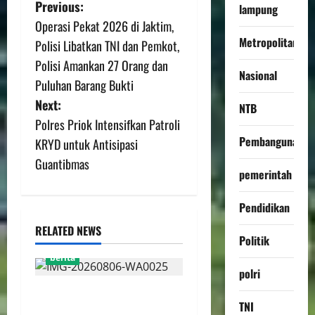
Previous:
lampung
Operasi Pekat 2026 di Jaktim,
Metropolitan
Polisi Libatkan TNI dan Pemkot,
Polisi Amankan 27 Orang dan
Nasional
Puluhan Barang Bukti
Next:
NTB
Polres Priok Intensifkan Patroli
Pembangunan
KRYD untuk Antisipasi
Guantibmas
pemerintah
Pendidikan
RELATED NEWS
Politik
berita
polri
FSP BUMN Bersatu
TNI
Pertanyakan Proses