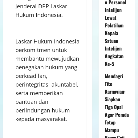
n Personel
Jenderal DPP Laskar
Intelijen
Hukum Indonesia.
Lewat
Pelatihan
Kepala
Satuan
Laskar Hukum Indonesia
Intelijen
berkomitmen untuk
Angkatan
membantu mewujudkan
Ke-5
penegakan hukum yang
berkeadilan,
Mendagri
Tito
berintegritas, akuntabel,
Karnavian:
serta memberikan
Siapkan
bantuan dan
Tiga Opsi
perlindungan hukum
Agar Pemda
kepada masyarakat.
Tetap
Mampu
Bayar Gaji