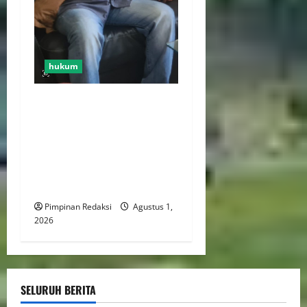
hukum
Ketua DPN Perduli
Nusantara Tunggal Jakrta
Artur Noija Komentari
Kasus Pengeroyokan yang
Akibatkan Tewasnya dua
Debt Colektor di Kalibata
Pimpinan Redaksi
Agustus 1,
2026
SELURUH BERITA