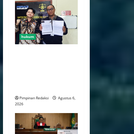
hukum
Bank Aladin Syariah Tolak
Ganti Kerugian Dana
Nasabah, GUMIRAN LAW
OFFICE Siapkan Gugatan
Perdata dan Laporan ke
Aparat Penegak Hukum
Pimpinan Redaksi
Agustus 6,
2026