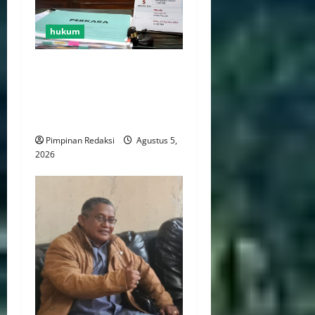
hukum
Agenda Putusan Diundur
Hingga 19 Agustus 2026,
Pihak Berperkara Minta
Penjelasan
Pimpinan Redaksi
Agustus 5,
2026