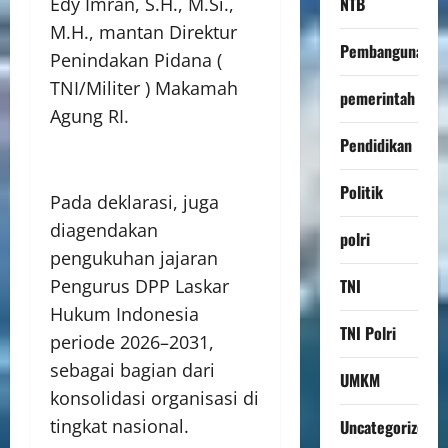
Edy Imran, S.H., M.Si.,
NTB
M.H., mantan Direktur
Pembangunan
Penindakan Pidana (
TNI/Militer ) Makamah
pemerintah
Agung RI.
Pendidikan
Politik
Pada deklarasi, juga
diagendakan
polri
pengukuhan jajaran
Pengurus DPP Laskar
TNI
Hukum Indonesia
TNI Polri
periode 2026–2031,
sebagai bagian dari
UMKM
konsolidasi organisasi di
tingkat nasional.
Uncategorized