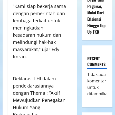
“Kami siap bekerja sama
Pegawai,
Mulai Dari
dengan pemerintah dan
Efisiensi
lembaga terkait untuk
Hingga Top
meningkatkan
Up TKD
kesadaran hukum dan
melindungi hak-hak
masyarakat,” ujar Edy
Imran.
RECENT
COMMENTS
Tidak ada
Deklarasi LHI dalam
komentar
pendeklarasiannya
untuk
dengan Thema : “Aktif
ditampilkan.
Mewujudkan Penegakan
Hukum Yang
Berkeadilan,