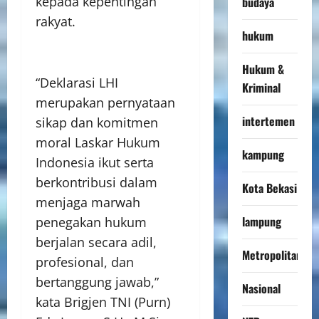
kepada kepentingan
budaya
rakyat.
hukum
Hukum &
“Deklarasi LHI
Kriminal
merupakan pernyataan
intertemen
sikap dan komitmen
moral Laskar Hukum
kampung
Indonesia ikut serta
berkontribusi dalam
Kota Bekasi
menjaga marwah
lampung
penegakan hukum
berjalan secara adil,
Metropolitan
profesional, dan
bertanggung jawab,”
Nasional
kata Brigjen TNI (Purn)