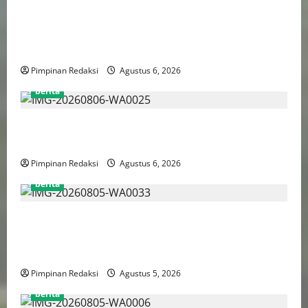
Bank Aladin Syariah Tolak Ganti Kerugian Dana
Nasabah, GUMIRAN LAW OFFICE Siapkan Gugatan
Perdata dan Laporan ke Aparat Penegak Hukum
Pimpinan Redaksi
Agustus 6, 2026
berita
FSP BUMN Bersatu Pertanyakan Proses Pembacaan
Tuntutan dalam Sidang Kasus Pengerukan Pelindo
Pimpinan Redaksi
Agustus 6, 2026
berita
AJB Jakarta Utara Jalin Silaturahmi dengan Wali Kota
Administrasi Jakarta Utara, Matangkan Persiapan
Lomba Karaoke Media Online
Pimpinan Redaksi
Agustus 5, 2026
berita