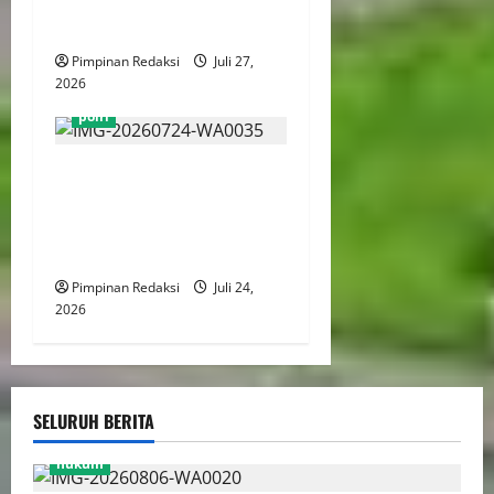
Diduga Terlibat Kasus
Narkoba
Pimpinan Redaksi
Juli 27,
2026
polri
Respon Cepat Kapolres
Bekasi Aspirasi Kasus
Pemerkosaan Langsung
Ditindaklanjuti
Pimpinan Redaksi
Juli 24,
2026
SELURUH BERITA
hukum