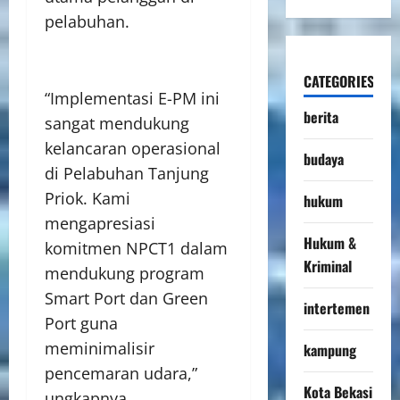
pelabuhan.
CATEGORIES
“Implementasi E-PM ini
berita
sangat mendukung
kelancaran operasional
budaya
di Pelabuhan Tanjung
Priok. Kami
hukum
mengapresiasi
Hukum &
komitmen NPCT1 dalam
Kriminal
mendukung program
Smart Port dan Green
intertemen
Port guna
meminimalisir
kampung
pencemaran udara,”
Kota Bekasi
ungkapnya.