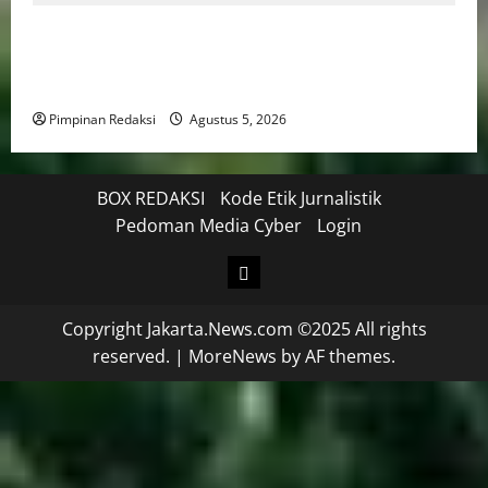
Kekerasan Terhadap Anak Tembus 21.000 Kasus,
Pemerintah Perkuat Peran Kepala Daerah Untuk
Perlindungan Anak Hingga Ruang Digital
Pimpinan Redaksi
Agustus 5, 2026
BOX REDAKSI
Kode Etik Jurnalistik
Pedoman Media Cyber
Login
Copyright Jakarta.News.com ©2025 All rights
reserved.
|
MoreNews
by AF themes.