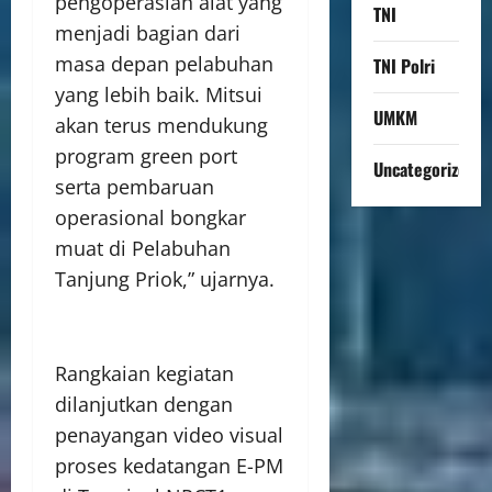
pengoperasian alat yang
TNI
menjadi bagian dari
masa depan pelabuhan
TNI Polri
yang lebih baik. Mitsui
UMKM
akan terus mendukung
program green port
Uncategorized
serta pembaruan
operasional bongkar
muat di Pelabuhan
Tanjung Priok,” ujarnya.
Rangkaian kegiatan
dilanjutkan dengan
penayangan video visual
proses kedatangan E-PM