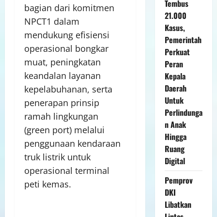
Tembus
bagian dari komitmen
21.000
NPCT1 dalam
Kasus,
mendukung efisiensi
Pemerintah
operasional bongkar
Perkuat
muat, peningkatan
Peran
keandalan layanan
Kepala
Daerah
kepelabuhanan, serta
Untuk
penerapan prinsip
Perlindunga
ramah lingkungan
n Anak
(green port) melalui
Hingga
penggunaan kendaraan
Ruang
truk listrik untuk
Digital
operasional terminal
Pemprov
peti kemas.
DKI
Libatkan
Lintas