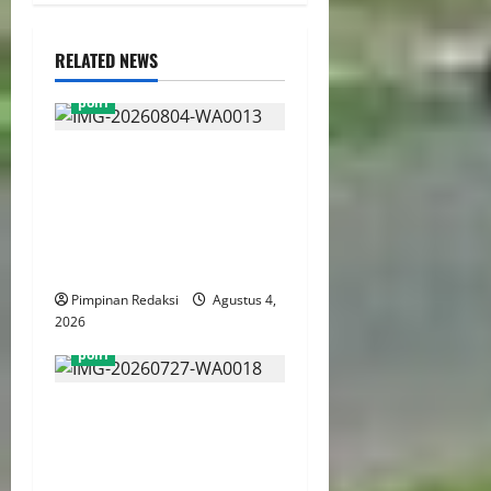
RELATED NEWS
polri
Wakapolda Dekananto
Pimpin Apel Perkuat
Kesiapan Personel Dan
Peralatan Penanganan
Bencana
Pimpinan Redaksi
Agustus 4,
2026
polri
Bareskrim Polri Tangkap
Delapan Polisi, Kasat
Narkoba Polres Tangsel