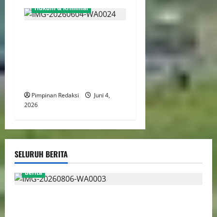
Hukum & Kriminal
Surat Sony Sonjaya Untuk
Kepala BGN Baru Tuai
Sorotan Usai Jadi Tersangka
Kasus MBG, Singgung
“Hadiah Indah”
Pimpinan Redaksi
Juni 4,
2026
SELURUH BERITA
berita
Perputaran Dana Judi Online Tembus Rp86,82
Triliun, PPATK: Piala Dunia 2026 Picu Lonjakan