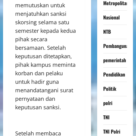
Metropolitan
memutuskan untuk
menjatuhkan sanksi
Nasional
skorsing selama satu
semester kepada kedua
NTB
pihak secara
Pembangunan
bersamaan. Setelah
keputusan ditetapkan,
pemerintah
pihak kampus meminta
korban dan pelaku
Pendidikan
untuk hadir guna
Politik
menandatangani surat
pernyataan dan
polri
keputusan sanksi.
TNI
TNI Polri
Setelah membaca