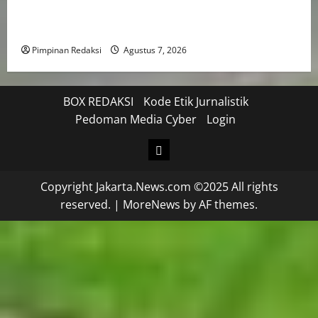
Pemda Tetap Mampu Bayar Gaji Pegawai, Mulai Dari
Efisiensi Hingga Top Up TKD
Pimpinan Redaksi
Agustus 7, 2026
BOX REDAKSI
Kode Etik Jurnalistik
Pedoman Media Cyber
Login
Copyright Jakarta.News.com ©2025 All rights
reserved.
|
MoreNews
by AF themes.