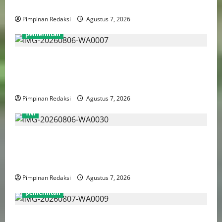
Aktivitas Taruhan
Pimpinan Redaksi
Agustus 7, 2026
pemerintah
Pemprov DKI Naikkan Nilai Obligasi Daerah Jadi
Rp5,2 Triliun, Pramono Prioritaskas Untuk
Transportasi, Layanan Kesehatan dan Program Sosial
Pimpinan Redaksi
Agustus 7, 2026
TNI
TNI AU Pertajam Kemampuan Personel Intelijen
Lewat Pelatihan Kepala Satuan Intelijen Angkatan Ke-
5
Pimpinan Redaksi
Agustus 7, 2026
pemerintah
Mendagri Tito Karnavian: Siapkan Tiga Opsi Agar