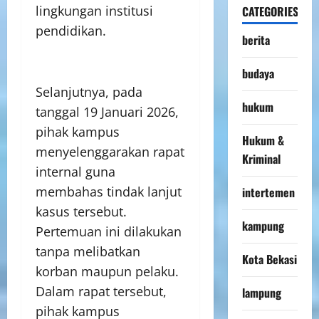
lingkungan institusi
CATEGORIES
pendidikan.
berita
budaya
Selanjutnya, pada
hukum
tanggal 19 Januari 2026,
pihak kampus
Hukum &
menyelenggarakan rapat
Kriminal
internal guna
membahas tindak lanjut
intertemen
kasus tersebut.
kampung
Pertemuan ini dilakukan
tanpa melibatkan
Kota Bekasi
korban maupun pelaku.
Dalam rapat tersebut,
lampung
pihak kampus