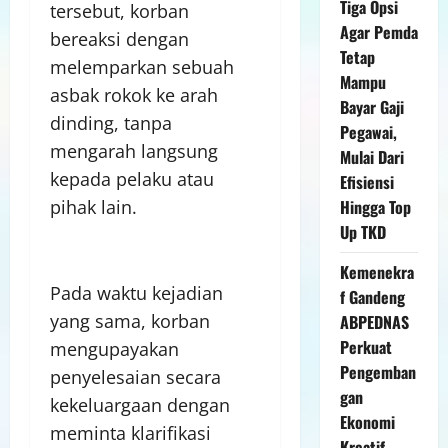
Tiga Opsi
tersebut, korban
Agar Pemda
bereaksi dengan
Tetap
melemparkan sebuah
Mampu
asbak rokok ke arah
Bayar Gaji
dinding, tanpa
Pegawai,
mengarah langsung
Mulai Dari
kepada pelaku atau
Efisiensi
Hingga Top
pihak lain.
Up TKD
Kemenekra
Pada waktu kejadian
f Gandeng
yang sama, korban
ABPEDNAS
Perkuat
mengupayakan
Pengemban
penyelesaian secara
gan
kekeluargaan dengan
Ekonomi
meminta klarifikasi
Kreatif