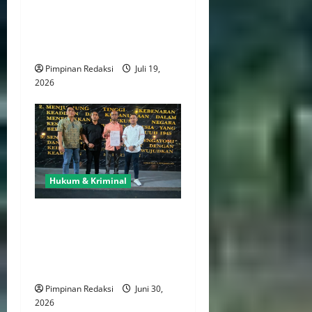
dengan Melaporkan Dugaan
Perzinaan ke Polda Metro
Jaya
Pimpinan Redaksi
Juli 19,
2026
Hukum & Kriminal
Kasus Percetakan “Mau
Print” Berlanjut, Tiga
Mantan Karyawan
Dilaporkan ke Polres Jakpus
Pimpinan Redaksi
Juni 30,
2026