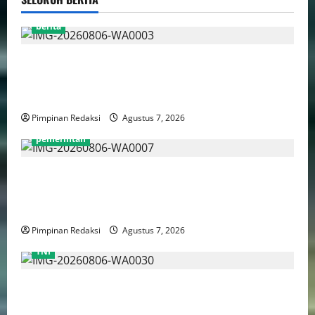
berita
Perputaran Dana Judi Online Tembus Rp86,82
Triliun, PPATK: Piala Dunia 2026 Picu Lonjakan
Aktivitas Taruhan
Pimpinan Redaksi
Agustus 7, 2026
pemerintah
Pemprov DKI Naikkan Nilai Obligasi Daerah Jadi
Rp5,2 Triliun, Pramono Prioritaskas Untuk
Transportasi, Layanan Kesehatan dan Program Sosial
Pimpinan Redaksi
Agustus 7, 2026
TNI
TNI AU Pertajam Kemampuan Personel Intelijen
Lewat Pelatihan Kepala Satuan Intelijen Angkatan Ke-