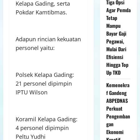
Tiga Opsi
Kelapa Gading, serta
Agar Pemda
Pokdar Kamtibmas.
Tetap
Mampu
Bayar Gaji
Adapun rincian kekuatan
Pegawai,
personel yaitu:
Mulai Dari
Efisiensi
Hingga Top
Up TKD
Polsek Kelapa Gading:
21 personel dipimpin
Kemenekra
IPTU Wilson
f Gandeng
ABPEDNAS
Perkuat
Pengemban
Koramil Kelapa Gading:
gan
4 personel dipimpin
Ekonomi
Peltu Yudhi
Kreatif