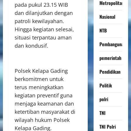
Metropolitan
pada pukul 23.15 WIB
dan dilanjutkan dengan
Nasional
patroli kewilayahan.
Hingga kegiatan selesai,
NTB
situasi terpantau aman
Pembangunan
dan kondusif.
pemerintah
Polsek Kelapa Gading
Pendidikan
berkomitmen untuk
Politik
terus meningkatkan
kegiatan preventif guna
polri
menjaga keamanan dan
ketertiban masyarakat di
TNI
wilayah hukum Polsek
TNI Polri
Kelapa Gading.