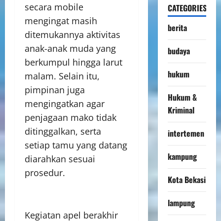
secara mobile
CATEGORIES
mengingat masih
berita
ditemukannya aktivitas
anak-anak muda yang
budaya
berkumpul hingga larut
hukum
malam. Selain itu,
pimpinan juga
Hukum &
mengingatkan agar
Kriminal
penjagaan mako tidak
ditinggalkan, serta
intertemen
setiap tamu yang datang
kampung
diarahkan sesuai
prosedur.
Kota Bekasi
lampung
Kegiatan apel berakhir