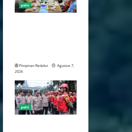
polri
Kapolri Buka Ruang Dialog
Dengan Pimpinan Serikat
Buruh, Bahas Aspirasi
Revisi RUU Ketenagakerjaan
Hingga Kesejahteraan
Pekerja
Pimpinan Redaksi
Agustus 7,
2026
polri
Wakapolda Dekananto
Pimpin Apel Perkuat