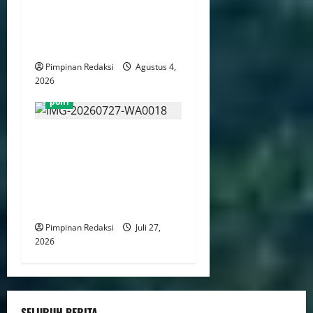
Kesiapan Personel Dan
Peralatan Penanganan
Bencana
Pimpinan Redaksi
Agustus 4,
2026
polri
Bareskrim Polri Tangkap
Delapan Polisi, Kasat
Narkoba Polres Tangsel
Diduga Terlibat Kasus
Narkoba
Pimpinan Redaksi
Juli 27,
2026
SELURUH BERITA