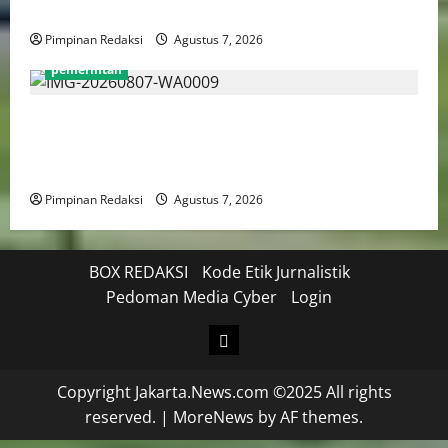
5
Pimpinan Redaksi
Agustus 7, 2026
pemerintah
Mendagri Tito Karnavian: Siapkan Tiga Opsi Agar
Pemda Tetap Mampu Bayar Gaji Pegawai, Mulai Dari
Efisiensi Hingga Top Up TKD
Pimpinan Redaksi
Agustus 7, 2026
BOX REDAKSI
Kode Etik Jurnalistik
Pedoman Media Cyber
Login
Copyright Jakarta.News.com ©2025 All rights
reserved.
|
MoreNews
by AF themes.