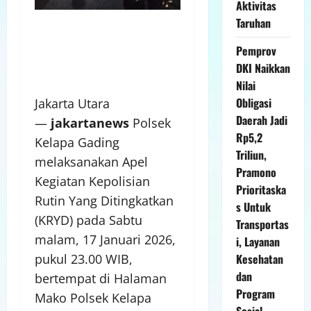
Aktivitas
Taruhan
Pemprov
DKI Naikkan
Nilai
Obligasi
Jakarta Utara
Daerah Jadi
—
jakartanews
Polsek
Rp5,2
Kelapa Gading
Triliun,
melaksanakan Apel
Pramono
Kegiatan Kepolisian
Prioritaska
Rutin Yang Ditingkatkan
s Untuk
(KRYD) pada Sabtu
Transportas
malam, 17 Januari 2026,
i, Layanan
Kesehatan
pukul 23.00 WIB,
dan
bertempat di Halaman
Program
Mako Polsek Kelapa
Sosial