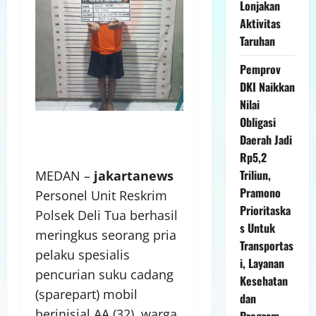
Lonjakan
Aktivitas
Taruhan
Pemprov
DKI Naikkan
Nilai
Obligasi
Daerah Jadi
Rp5,2
Triliun,
MEDAN –
jakartanews
Pramono
Personel Unit Reskrim
Prioritaska
Polsek Deli Tua berhasil
s Untuk
meringkus seorang pria
Transportas
pelaku spesialis
i, Layanan
pencurian suku cadang
Kesehatan
(sparepart) mobil
dan
berinisial AA (32), warga
Program