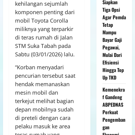
Siapkan
kehilangan sejumlah
Tiga Opsi
komponen penting dari
Agar Pemda
mobil Toyota Corolla
Tetap
miliknya yang terparkir
Mampu
di teras rumah di Jalan
Bayar Gaji
STM Suka Tabah pada
Pegawai,
Sabtu (03/01/2026) lalu.
Mulai Dari
Efisiensi
“Korban menyadari
Hingga Top
pencurian tersebut saat
Up TKD
hendak memanaskan
Kemenekra
mesin mobil dan
f Gandeng
terkejut melihat bagian
ABPEDNAS
depan mobilnya sudah
Perkuat
di preteli dengan cara
Pengemban
pelaku masuk ke area
gan
Ekonomi
teras rumah yang