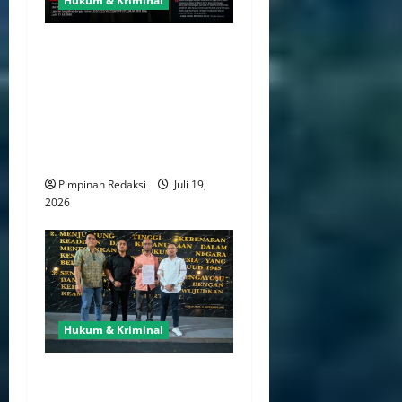
Hukum & Kriminal
Merasa Rumah Tangganya
Hancur, Seorang Suami
Tempuh Jalur Hukum
dengan Melaporkan Dugaan
Perzinaan ke Polda Metro
Jaya
Pimpinan Redaksi
Juli 19,
2026
Hukum & Kriminal
Kasus Percetakan “Mau
Print” Berlanjut, Tiga