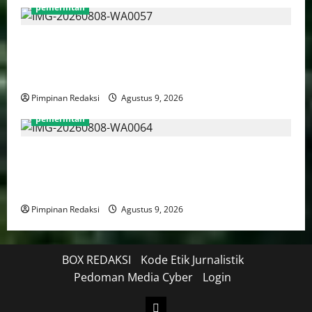
pemerintah
Puan Maharani Minta Tenaga Kesehatan Berempati
Kepada Pasien BPJS, Dorong Perbaikan Sistem dan
Budaya Pelayanan Kesehatan
Pimpinan Redaksi
Agustus 9, 2026
pemerintah
Menteri PANRB: Dorong Pemberdayaan Perempuan
Jadi Strategi Perluas Manfaat Transformasi Digital
Yang Inklusif
Pimpinan Redaksi
Agustus 9, 2026
BOX REDAKSI
Kode Etik Jurnalistik
Pedoman Media Cyber
Login