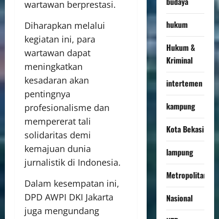
budaya
wartawan berprestasi.
hukum
Diharapkan melalui
kegiatan ini, para
Hukum &
wartawan dapat
Kriminal
meningkatkan
kesadaran akan
intertemen
pentingnya
kampung
profesionalisme dan
mempererat tali
Kota Bekasi
solidaritas demi
kemajuan dunia
lampung
jurnalistik di Indonesia.
Metropolitan
Dalam kesempatan ini,
DPD AWPI DKI Jakarta
Nasional
juga mengundang