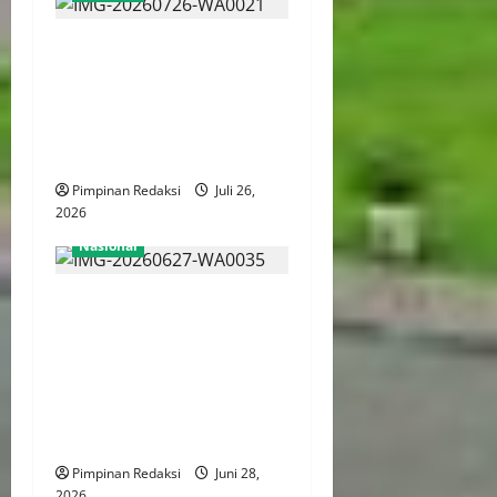
KKP Tegakkan Standar Kerja
Internasional, Wajibkan
Awak Kapal Perikanan Miliki
Sertifikat Kompetensi dan
BPJS Ketenagakerjaan
Pimpinan Redaksi
Juli 26,
2026
Nasional
287 WNA Jadi Tersangka
Kasus Judi Online Hayam
Wuruk, Komisi III DPR
Dorong Polri Usut Pemodal
Hingga Jaringan
Internasional
Pimpinan Redaksi
Juni 28,
2026