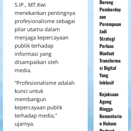
Dorong
S.IP., MT.Kwi
Pemberday
menekankan pentingnya
aan
profesionalisme sebagai
Perempuan
pilar utama dalam
Jadi
menjaga kepercayaan
Strategi
publik terhadap
Perluas
Manfaat
informasi yang
Transforma
disampaikan oleh
si Digital
media.
Yang
Inklusif
“Profesionalisme adalah
kunci untuk
Kejaksaan
membangun
Agung
kepercayaan publik
Hingga
terhadap media,”
Kementeria
n Hukum
ujarnya.
Perkuat