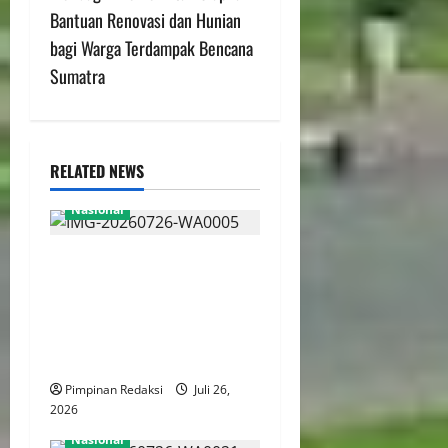
Bantuan Renovasi dan Hunian
bagi Warga Terdampak Bencana
Sumatra
RELATED NEWS
Nasional
Pemerintah Resmi
Bebaskan Bea Masuk Impor
Suku Cadang Pesawat dan
LPG, Dorong Efisiensi
Industri Nasional
Pimpinan Redaksi
Juli 26,
2026
Nasional