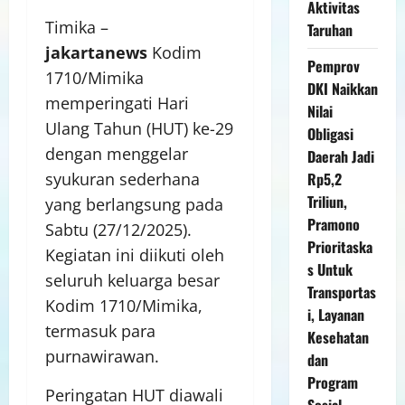
Aktivitas
Timika –
Taruhan
jakartanews
Kodim
Pemprov
1710/Mimika
DKI Naikkan
memperingati Hari
Nilai
Ulang Tahun (HUT) ke-29
Obligasi
dengan menggelar
Daerah Jadi
Rp5,2
syukuran sederhana
Triliun,
yang berlangsung pada
Pramono
Sabtu (27/12/2025).
Prioritaska
Kegiatan ini diikuti oleh
s Untuk
seluruh keluarga besar
Transportas
Kodim 1710/Mimika,
i, Layanan
termasuk para
Kesehatan
purnawirawan.
dan
Program
Peringatan HUT diawali
Sosial