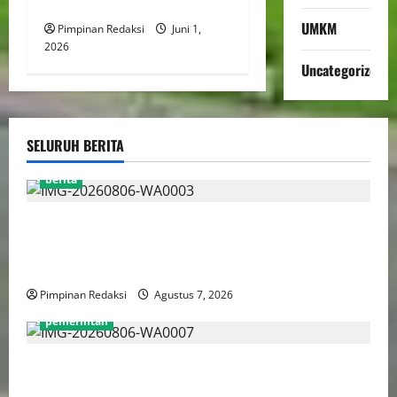
Ryamizard Ryacudu
UMKM
Pimpinan Redaksi
Juni 1,
2026
Uncategorized
SELURUH BERITA
berita
Perputaran Dana Judi Online Tembus Rp86,82
Triliun, PPATK: Piala Dunia 2026 Picu Lonjakan
Aktivitas Taruhan
Pimpinan Redaksi
Agustus 7, 2026
pemerintah
Pemprov DKI Naikkan Nilai Obligasi Daerah Jadi
Rp5,2 Triliun, Pramono Prioritaskas Untuk