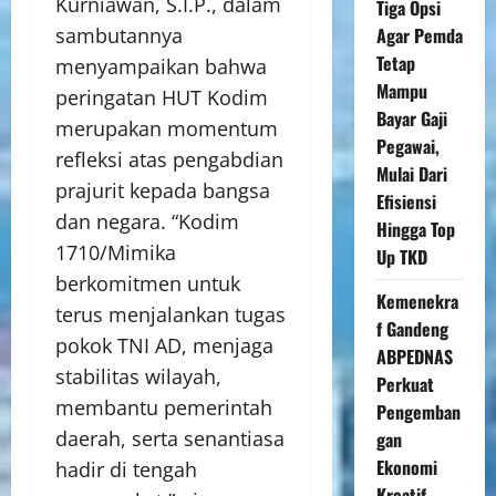
Kurniawan, S.I.P., dalam
Tiga Opsi
Agar Pemda
sambutannya
Tetap
menyampaikan bahwa
Mampu
peringatan HUT Kodim
Bayar Gaji
merupakan momentum
Pegawai,
refleksi atas pengabdian
Mulai Dari
prajurit kepada bangsa
Efisiensi
dan negara. “Kodim
Hingga Top
1710/Mimika
Up TKD
berkomitmen untuk
Kemenekra
terus menjalankan tugas
f Gandeng
pokok TNI AD, menjaga
ABPEDNAS
stabilitas wilayah,
Perkuat
membantu pemerintah
Pengemban
daerah, serta senantiasa
gan
Ekonomi
hadir di tengah
Kreatif