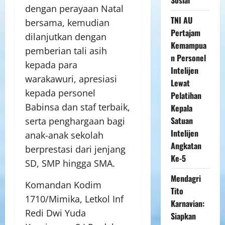
dengan perayaan Natal
TNI AU
bersama, kemudian
Pertajam
dilanjutkan dengan
Kemampua
pemberian tali asih
n Personel
kepada para
Intelijen
warakawuri, apresiasi
Lewat
kepada personel
Pelatihan
Babinsa dan staf terbaik,
Kepala
Satuan
serta penghargaan bagi
Intelijen
anak-anak sekolah
Angkatan
berprestasi dari jenjang
Ke-5
SD, SMP hingga SMA.
Mendagri
Komandan Kodim
Tito
1710/Mimika, Letkol Inf
Karnavian:
Redi Dwi Yuda
Siapkan