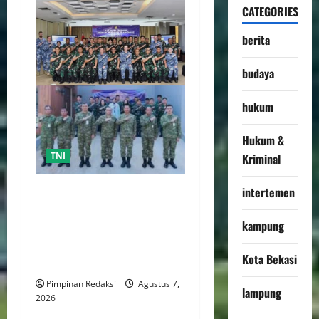
CATEGORIES
berita
budaya
hukum
Hukum &
TNI
Kriminal
intertemen
TNI AU Pertajam
Kemampuan Personel
kampung
Intelijen Lewat Pelatihan
Kepala Satuan Intelijen
Kota Bekasi
Angkatan Ke-5
Pimpinan Redaksi
Agustus 7,
lampung
2026