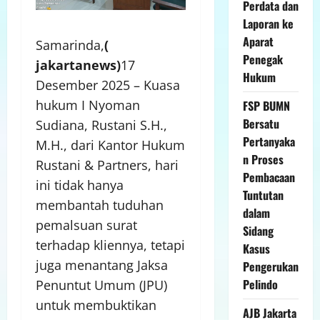
Perdata dan
Laporan ke
Aparat
Samarinda,
(
Penegak
jakartanews)
17
Hukum
Desember 2025 – Kuasa
hukum I Nyoman
FSP BUMN
Bersatu
Sudiana, Rustani S.H.,
Pertanyaka
M.H., dari Kantor Hukum
n Proses
Rustani & Partners, hari
Pembacaan
ini tidak hanya
Tuntutan
membantah tuduhan
dalam
pemalsuan surat
Sidang
terhadap kliennya, tetapi
Kasus
juga menantang Jaksa
Pengerukan
Pelindo
Penuntut Umum (JPU)
untuk membuktikan
AJB Jakarta