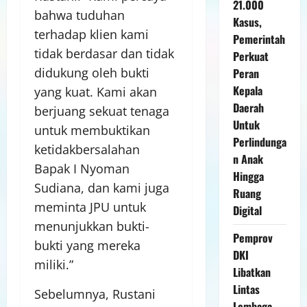
21.000
bahwa tuduhan
Kasus,
terhadap klien kami
Pemerintah
tidak berdasar dan tidak
Perkuat
didukung oleh bukti
Peran
Kepala
yang kuat. Kami akan
Daerah
berjuang sekuat tenaga
Untuk
untuk membuktikan
Perlindunga
ketidakbersalahan
n Anak
Bapak I Nyoman
Hingga
Sudiana, dan kami juga
Ruang
meminta JPU untuk
Digital
menunjukkan bukti-
Pemprov
bukti yang mereka
DKI
miliki.”
Libatkan
Lintas
Sebelumnya, Rustani
Lembaga