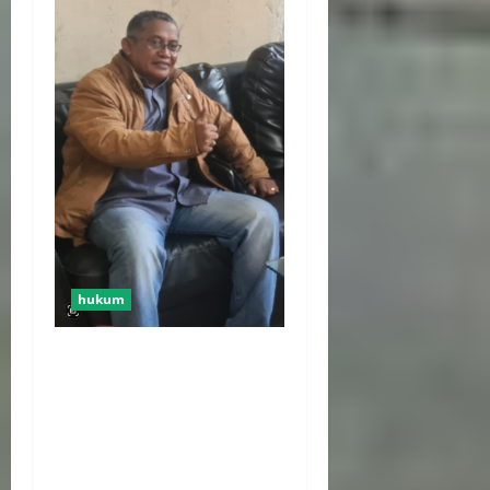
hukum
Ketua DPN Perduli
Nusantara Tunggal Jakrta
Artur Noija Komentari
Kasus Pengeroyokan yang
Akibatkan Tewasnya dua