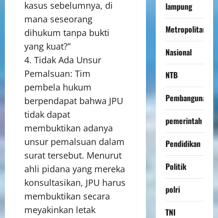
kasus sebelumnya, di
lampung
mana seseorang
Metropolitan
dihukum tanpa bukti
yang kuat?”
Nasional
4. Tidak Ada Unsur
Pemalsuan: Tim
NTB
pembela hukum
Pembangunan
berpendapat bahwa JPU
tidak dapat
pemerintah
membuktikan adanya
unsur pemalsuan dalam
Pendidikan
surat tersebut. Menurut
Politik
ahli pidana yang mereka
konsultasikan, JPU harus
polri
membuktikan secara
meyakinkan letak
TNI