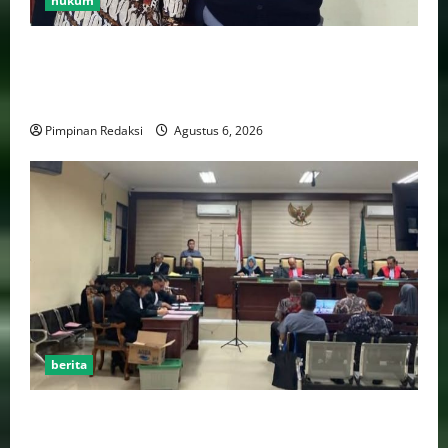
hukum
Bank Aladin Syariah Tolak Ganti Kerugian Dana
Nasabah, GUMIRAN LAW OFFICE Siapkan Gugatan
Perdata dan Laporan ke Aparat Penegak Hukum
Pimpinan Redaksi
Agustus 6, 2026
berita
FSP BUMN Bersatu Pertanyakan Proses Pembacaan
Tuntutan dalam Sidang Kasus Pengerukan Pelindo