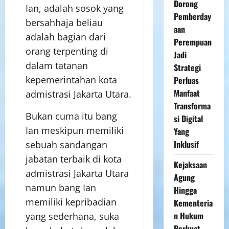
Dorong
Ian, adalah sosok yang
Pemberday
bersahhaja beliau
aan
adalah bagian dari
Perempuan
orang terpenting di
Jadi
dalam tatanan
Strategi
kepemerintahan kota
Perluas
Manfaat
admistrasi Jakarta Utara.
Transforma
Bukan cuma itu bang
si Digital
Ian meskipun memiliki
Yang
Inklusif
sebuah sandangan
jabatan terbaik di kota
Kejaksaan
admistrasi Jakarta Utara
Agung
namun bang Ian
Hingga
memiliki kepribadian
Kementeria
n Hukum
yang sederhana, suka
Perkuat