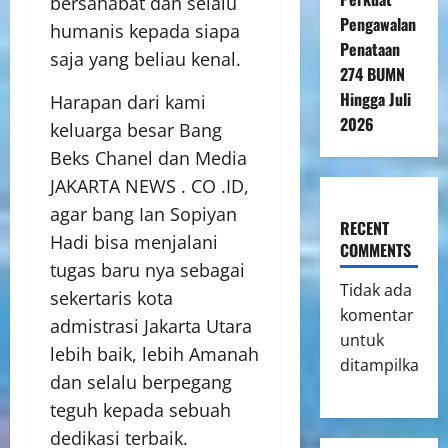
bersahabat dan selalu
Pengawalan
humanis kepada siapa
Penataan
saja yang beliau kenal.
274 BUMN
Hingga Juli
Harapan dari kami
2026
keluarga besar Bang
Beks Chanel dan Media
JAKARTA NEWS . CO .ID,
agar bang Ian Sopiyan
RECENT
Hadi bisa menjalani
COMMENTS
tugas baru nya sebagai
Tidak ada
sekertaris kota
komentar
admistrasi Jakarta Utara
untuk
lebih baik, lebih Amanah
ditampilkan.
dan selalu berpegang
teguh kepada sebuah
dedikasi terbaik.