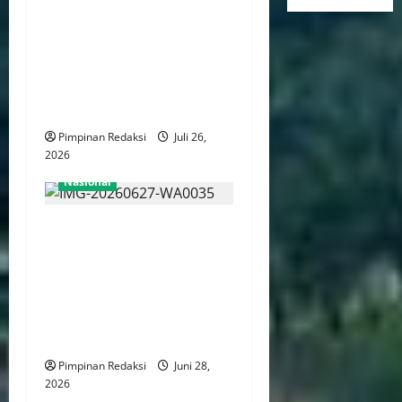
KKP Tegakkan Standar Kerja
Internasional, Wajibkan
Awak Kapal Perikanan Miliki
Sertifikat Kompetensi dan
BPJS Ketenagakerjaan
Pimpinan Redaksi
Juli 26,
2026
Nasional
287 WNA Jadi Tersangka
Kasus Judi Online Hayam
Wuruk, Komisi III DPR
Dorong Polri Usut Pemodal
Hingga Jaringan
Internasional
Pimpinan Redaksi
Juni 28,
2026