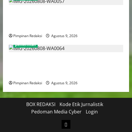
Puan Maharani Minta Tenaga Kesehatan Berempati
Kepada Pasien BPJS, Dorong Perbaikan Sistem dan
Budaya Pelayanan Kesehatan
Pimpinan Redaksi
Agustus 9, 2026
pemerintah
Menteri PANRB: Dorong Pemberdayaan Perempuan
Jadi Strategi Perluas Manfaat Transformasi Digital
Yang Inklusif
Pimpinan Redaksi
Agustus 9, 2026
BOX REDAKSI
Kode Etik Jurnalistik
Pedoman Media Cyber
Login