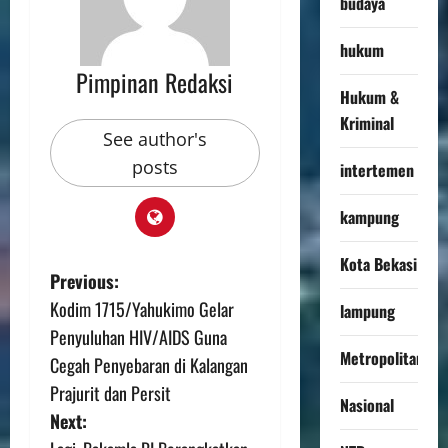
budaya
hukum
Pimpinan Redaksi
Hukum &
Kriminal
See author's
posts
intertemen
kampung
Kota Bekasi
Previous:
Kodim 1715/Yahukimo Gelar
lampung
Penyuluhan HIV/AIDS Guna
Metropolitan
Cegah Penyebaran di Kalangan
Prajurit dan Persit
Nasional
Next: