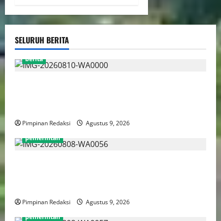
SELURUH BERITA
berita
Jelang HUT RI ke-81, Ketum DPP AWPI Hengki Ahmat
Jazuli: Kemerdekaan Harus Diisi dengan Karya dan
Pers Profesional
Pimpinan Redaksi
Agustus 9, 2026
pemerintah
Luhut Tegaskan Hilirisasi Harus Lebih Adil Bagi
Daerah Penghasil dan Manfaatnya Harus Dirasakan
Masyarakat
Pimpinan Redaksi
Agustus 9, 2026
pemerintah