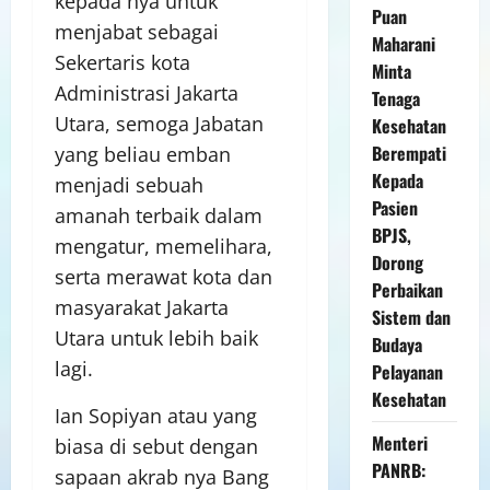
kepada nya untuk
Puan
menjabat sebagai
Maharani
Sekertaris kota
Minta
Administrasi Jakarta
Tenaga
Utara, semoga Jabatan
Kesehatan
Berempati
yang beliau emban
Kepada
menjadi sebuah
Pasien
amanah terbaik dalam
BPJS,
mengatur, memelihara,
Dorong
serta merawat kota dan
Perbaikan
masyarakat Jakarta
Sistem dan
Utara untuk lebih baik
Budaya
lagi.
Pelayanan
Kesehatan
Ian Sopiyan atau yang
Menteri
biasa di sebut dengan
PANRB:
sapaan akrab nya Bang