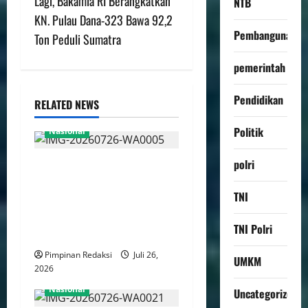
Lagi, Bakamla RI Berangkatkan
NTB
KN. Pulau Dana-323 Bawa 92,2
Pembangunan
Ton Peduli Sumatra
pemerintah
Pendidikan
RELATED NEWS
Politik
Nasional
polri
Pemerintah Resmi
Bebaskan Bea Masuk Impor
TNI
Suku Cadang Pesawat dan
LPG, Dorong Efisiensi
TNI Polri
Industri Nasional
Pimpinan Redaksi
Juli 26,
UMKM
2026
Nasional
Uncategorized