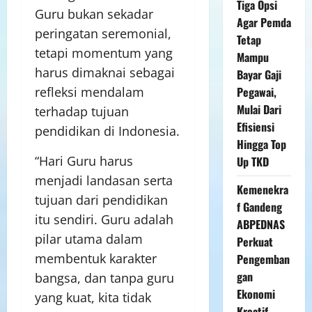
Tiga Opsi
Guru bukan sekadar
Agar Pemda
peringatan seremonial,
Tetap
tetapi momentum yang
Mampu
harus dimaknai sebagai
Bayar Gaji
Pegawai,
refleksi mendalam
Mulai Dari
terhadap tujuan
Efisiensi
pendidikan di Indonesia.
Hingga Top
“Hari Guru harus
Up TKD
menjadi landasan serta
Kemenekra
tujuan dari pendidikan
f Gandeng
itu sendiri. Guru adalah
ABPEDNAS
pilar utama dalam
Perkuat
membentuk karakter
Pengemban
gan
bangsa, dan tanpa guru
Ekonomi
yang kuat, kita tidak
Kreatif