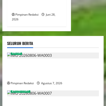
Hingga Jaringan
Internasional
Pimpinan Redaksi
Juni 28,
2026
SELURUH BERITA
berita
Perputaran Dana Judi Online Tembus Rp86,82
Triliun, PPATK: Piala Dunia 2026 Picu Lonjakan
Aktivitas Taruhan
Pimpinan Redaksi
Agustus 7, 2026
pemerintah
Pemprov DKI Naikkan Nilai Obligasi Daerah Jadi