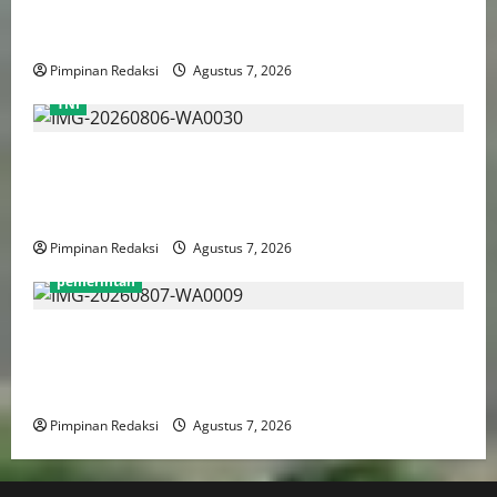
Rp5,2 Triliun, Pramono Prioritaskas Untuk
Transportasi, Layanan Kesehatan dan Program Sosial
Pimpinan Redaksi
Agustus 7, 2026
TNI
TNI AU Pertajam Kemampuan Personel Intelijen
Lewat Pelatihan Kepala Satuan Intelijen Angkatan Ke-
5
Pimpinan Redaksi
Agustus 7, 2026
pemerintah
Mendagri Tito Karnavian: Siapkan Tiga Opsi Agar
Pemda Tetap Mampu Bayar Gaji Pegawai, Mulai Dari
Efisiensi Hingga Top Up TKD
Pimpinan Redaksi
Agustus 7, 2026