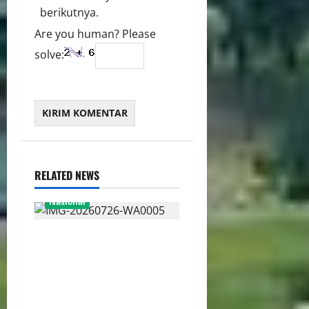
berikutnya.
Are you human? Please
solve:
RELATED NEWS
Nasional
Pemerintah Resmi
Bebaskan Bea Masuk Impor
Suku Cadang Pesawat dan
LPG, Dorong Efisiensi
Industri Nasional