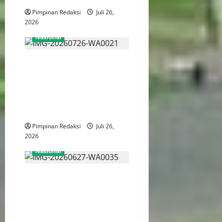
Pimpinan Redaksi
Juli 26,
2026
Nasional
KKP Tegakkan Standar Kerja
Internasional, Wajibkan
Awak Kapal Perikanan Miliki
Sertifikat Kompetensi dan
BPJS Ketenagakerjaan
Pimpinan Redaksi
Juli 26,
2026
Nasional
287 WNA Jadi Tersangka
Kasus Judi Online Hayam
Wuruk, Komisi III DPR
Dorong Polri Usut Pemodal