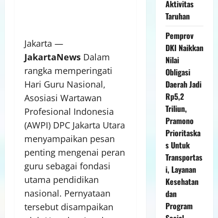
Aktivitas
Taruhan
Pemprov
Jakarta —
DKI Naikkan
JakartaNews
Dalam
Nilai
rangka memperingati
Obligasi
Daerah Jadi
Hari Guru Nasional,
Rp5,2
Asosiasi Wartawan
Triliun,
Profesional Indonesia
Pramono
(AWPI) DPC Jakarta Utara
Prioritaska
menyampaikan pesan
s Untuk
penting mengenai peran
Transportas
guru sebagai fondasi
i, Layanan
utama pendidikan
Kesehatan
nasional. Pernyataan
dan
Program
tersebut disampaikan
Sosial