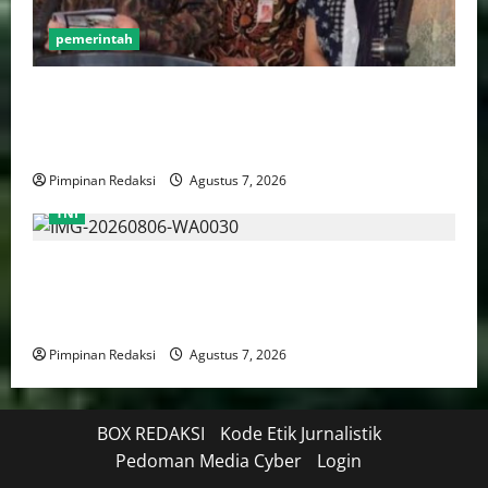
pemerintah
Pemprov DKI Naikkan Nilai Obligasi Daerah Jadi
Rp5,2 Triliun, Pramono Prioritaskas Untuk
Transportasi, Layanan Kesehatan dan Program Sosial
Pimpinan Redaksi
Agustus 7, 2026
TNI
TNI AU Pertajam Kemampuan Personel Intelijen
Lewat Pelatihan Kepala Satuan Intelijen Angkatan Ke-
5
Pimpinan Redaksi
Agustus 7, 2026
BOX REDAKSI
Kode Etik Jurnalistik
Pedoman Media Cyber
Login