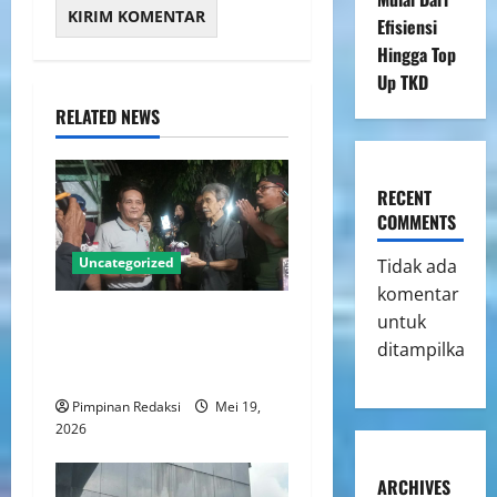
Efisiensi
Hingga Top
Up TKD
RELATED NEWS
RECENT
COMMENTS
Uncategorized
Tidak ada
komentar
Ketua DPC Persatuan Artis
untuk
Dangdut Indonesia Jakarta
ditampilkan.
Utara Rayakan Ulang Tahun
Pimpinan Redaksi
Mei 19,
2026
ARCHIVES