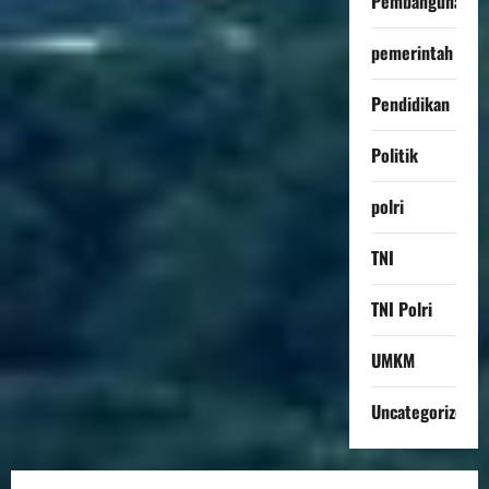
Pembangunan
pemerintah
Pendidikan
Politik
polri
TNI
TNI Polri
UMKM
Uncategorized