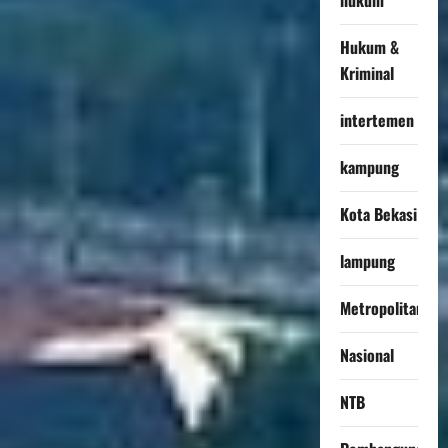
Hukum &
Kriminal
intertemen
kampung
Kota Bekasi
lampung
Metropolitan
Nasional
NTB