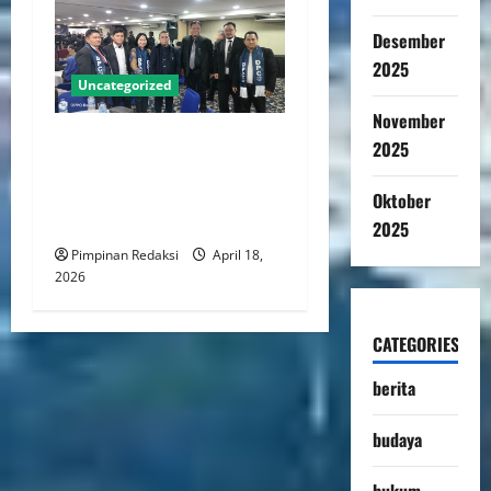
Desember
2025
Uncategorized
November
DPC PERADI Jakarta Timur
2025
Periode 2026–2031 Resmi
Dilantik, Usung Komitmen
Oktober
Tegakkan Integritas Advokat
2025
Pimpinan Redaksi
April 18,
2026
CATEGORIES
berita
budaya
hukum