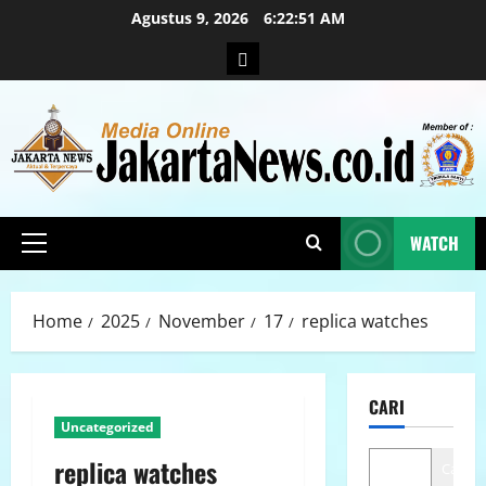
Agustus 9, 2026
6:22:52 AM
WATCH
Home
2025
November
17
replica watches
CARI
Uncategorized
replica watches
Cari