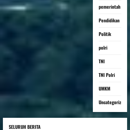
pemerintah
Pendidikan
Politik
polri
TNI
TNI Polri
UMKM
Uncategorized
SELURUH BERITA