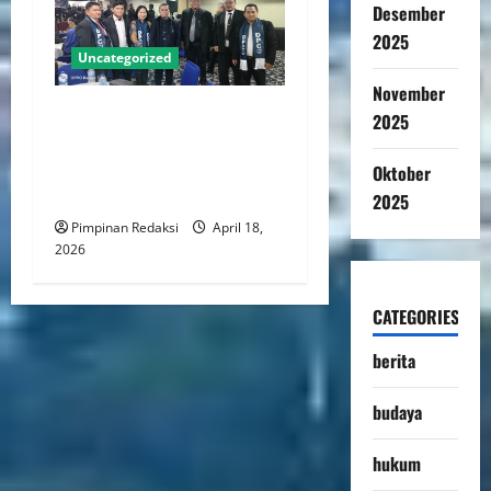
Desember
2025
Uncategorized
November
DPC PERADI Jakarta Timur
2025
Periode 2026–2031 Resmi
Dilantik, Usung Komitmen
Oktober
Tegakkan Integritas Advokat
2025
Pimpinan Redaksi
April 18,
2026
CATEGORIES
berita
budaya
hukum