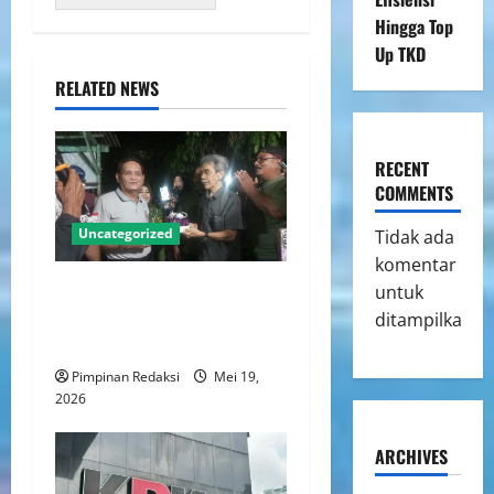
Hingga Top
Up TKD
RELATED NEWS
RECENT
COMMENTS
Uncategorized
Tidak ada
komentar
Ketua DPC Persatuan Artis
untuk
Dangdut Indonesia Jakarta
ditampilkan.
Utara Rayakan Ulang Tahun
Pimpinan Redaksi
Mei 19,
2026
ARCHIVES