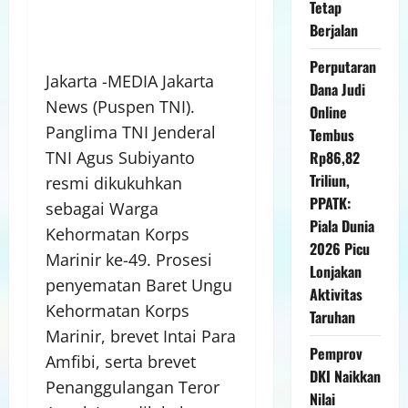
Tetap
Berjalan
Perputaran
Jakarta -MEDIA Jakarta
Dana Judi
News (Puspen TNI).
Online
Panglima TNI Jenderal
Tembus
TNI Agus Subiyanto
Rp86,82
Triliun,
resmi dikukuhkan
PPATK:
sebagai Warga
Piala Dunia
Kehormatan Korps
2026 Picu
Marinir ke-49. Prosesi
Lonjakan
penyematan Baret Ungu
Aktivitas
Kehormatan Korps
Taruhan
Marinir, brevet Intai Para
Pemprov
Amfibi, serta brevet
DKI Naikkan
Penanggulangan Teror
Nilai