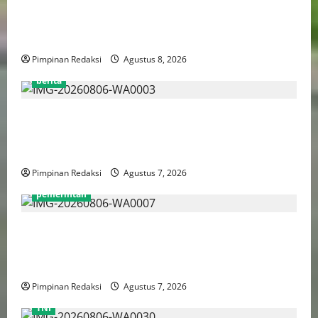
Gebenur Pramono Anung: Tidak ada Korban Jiwa,
Data Perpajakan Aman, Pelayanannya Publik Tetap
Berjalan
Pimpinan Redaksi
Agustus 8, 2026
berita
Perputaran Dana Judi Online Tembus Rp86,82
Triliun, PPATK: Piala Dunia 2026 Picu Lonjakan
Aktivitas Taruhan
Pimpinan Redaksi
Agustus 7, 2026
pemerintah
Pemprov DKI Naikkan Nilai Obligasi Daerah Jadi
Rp5,2 Triliun, Pramono Prioritaskas Untuk
Transportasi, Layanan Kesehatan dan Program Sosial
Pimpinan Redaksi
Agustus 7, 2026
TNI