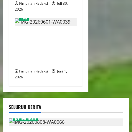
Pimpinan Redaksi
Juli 30,
2026
TNI
Ketua Umum BRN Relly
Reagen Kehilangan Sosok
Paman dan Tokoh Bangsa
Jenderal TNI (Purn.)
Ryamizard Ryacudu
Pimpinan Redaksi
Juni 1,
2026
SELURUH BERITA
pemerintah