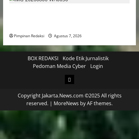
TNI AU Pertajam Kemampuan Personel Intelijen
Lewat Pelatihan Kepala Satuan Intelijen Angkatan Ke-
5
Pimpinan Redaksi
Agustus 7, 2026
BOX REDAKSI
Kode Etik Jurnalistik
Pedoman Media Cyber
Login
Copyright Jakarta.News.com ©2025 All rights
reserved.
|
MoreNews
by AF themes.