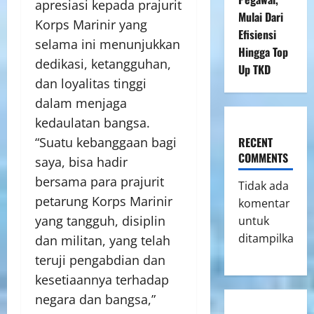
apresiasi kepada prajurit
Mulai Dari
Korps Marinir yang
Efisiensi
selama ini menunjukkan
Hingga Top
dedikasi, ketangguhan,
Up TKD
dan loyalitas tinggi
dalam menjaga
kedaulatan bangsa.
“Suatu kebanggaan bagi
RECENT
COMMENTS
saya, bisa hadir
bersama para prajurit
Tidak ada
petarung Korps Marinir
komentar
yang tangguh, disiplin
untuk
ditampilkan.
dan militan, yang telah
teruji pengabdian dan
kesetiaannya terhadap
negara dan bangsa,”