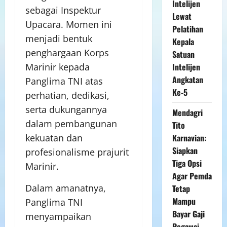
Intelijen
sebagai Inspektur
Lewat
Upacara. Momen ini
Pelatihan
menjadi bentuk
Kepala
penghargaan Korps
Satuan
Marinir kepada
Intelijen
Angkatan
Panglima TNI atas
Ke-5
perhatian, dedikasi,
serta dukungannya
Mendagri
dalam pembangunan
Tito
kekuatan dan
Karnavian:
Siapkan
profesionalisme prajurit
Tiga Opsi
Marinir.
Agar Pemda
Dalam amanatnya,
Tetap
Mampu
Panglima TNI
Bayar Gaji
menyampaikan
Pegawai,