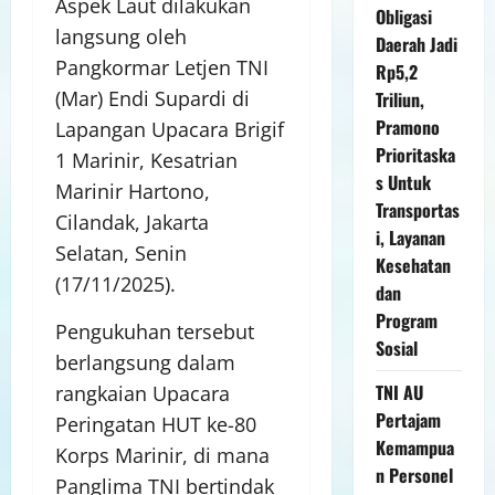
Aspek Laut dilakukan
Obligasi
langsung oleh
Daerah Jadi
Pangkormar Letjen TNI
Rp5,2
(Mar) Endi Supardi di
Triliun,
Pramono
Lapangan Upacara Brigif
Prioritaska
1 Marinir, Kesatrian
s Untuk
Marinir Hartono,
Transportas
Cilandak, Jakarta
i, Layanan
Selatan, Senin
Kesehatan
(17/11/2025).
dan
Program
Pengukuhan tersebut
Sosial
berlangsung dalam
TNI AU
rangkaian Upacara
Pertajam
Peringatan HUT ke-80
Kemampua
Korps Marinir, di mana
n Personel
Panglima TNI bertindak