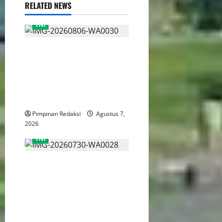
RELATED NEWS
TNI
TNI AU Pertajam
Kemampuan Personel
Intelijen Lewat Pelatihan
Kepala Satuan Intelijen
Angkatan Ke-5
Pimpinan Redaksi
Agustus 7,
2026
TNI
Sidang Korupsi Aset HGU
716,20 Hektare di Cilacap,
Empat Terdakwa Ajukan
Eksepsi Tolak Kewenangan
Pengadilan Militer