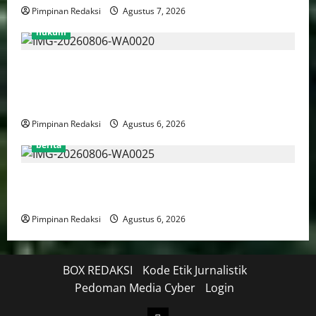
Pimpinan Redaksi
Agustus 7, 2026
hukum
Bank Aladin Syariah Tolak Ganti Kerugian Dana
Nasabah, GUMIRAN LAW OFFICE Siapkan Gugatan
Perdata dan Laporan ke Aparat Penegak Hukum
Pimpinan Redaksi
Agustus 6, 2026
berita
FSP BUMN Bersatu Pertanyakan Proses Pembacaan
Tuntutan dalam Sidang Kasus Pengerukan Pelindo
Pimpinan Redaksi
Agustus 6, 2026
BOX REDAKSI
Kode Etik Jurnalistik
Pedoman Media Cyber
Login