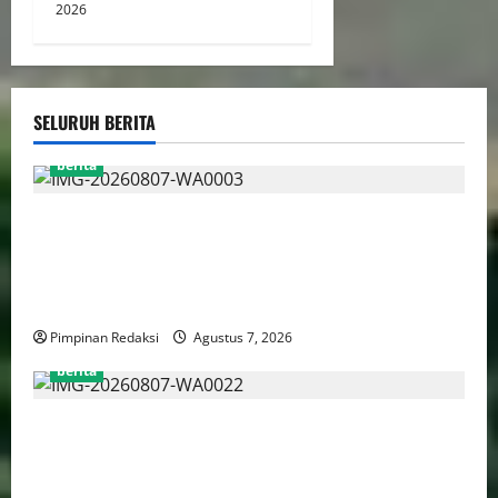
2026
SELURUH BERITA
berita
MADAS DPC PASURUAN KOTA, MENDAMPINGI
KELUARGA PASIEN DAN DISELESAIKAN OLEH
DIREKTUR RSUD dr. R. SOEDARSONO KOTA
PASURUAN
Pimpinan Redaksi
Agustus 7, 2026
berita
PWJU Minta Klarifikasi PT Apical atas Perbedaan
Informasi Mengenai Persyaratan Penyerahan Surat
dan Proposal