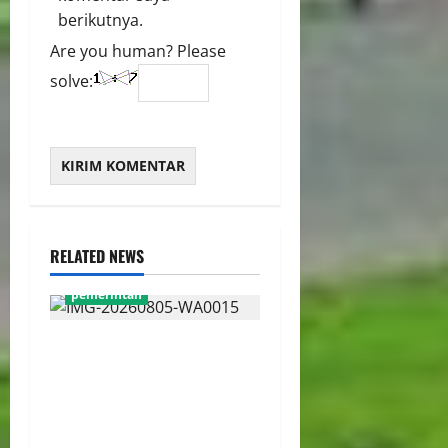
berikutnya.
Are you human? Please
solve:
RELATED NEWS
pemerintah
WFH ASN Diperpanjang
Hingga Akhir September
2026, Qodari: Pemerintah
Dorong Transformasi
Birokrasi Modern dan