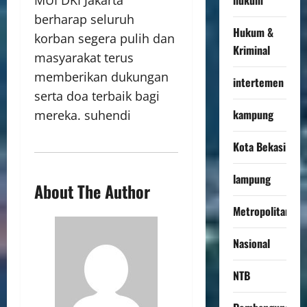
MUI DKI Jakarta
berharap seluruh
Hukum &
korban segera pulih dan
Kriminal
masyarakat terus
memberikan dukungan
intertemen
serta doa terbaik bagi
kampung
mereka. suhendi
Kota Bekasi
lampung
About The Author
Metropolitan
Nasional
NTB