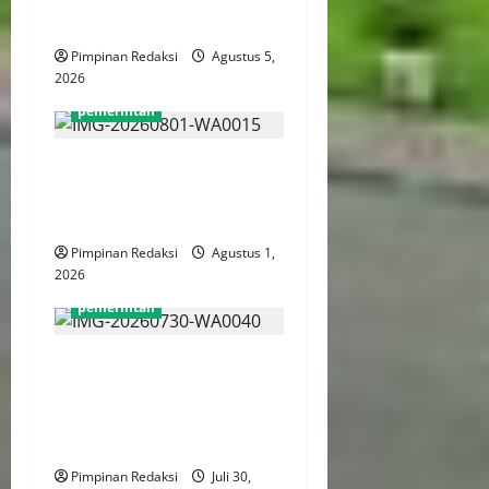
Efisien
Pimpinan Redaksi
Agustus 5,
2026
pemerintah
Survei CNN: Pemberantasan
Korupsi Jadi Harapan Utama
ke Presiden
Pimpinan Redaksi
Agustus 1,
2026
pemerintah
Kantor Pertanahan Jakut
Tegakkan Disiplin dan
Integritas Lewat Apel Pagi
Rutin
Pimpinan Redaksi
Juli 30,