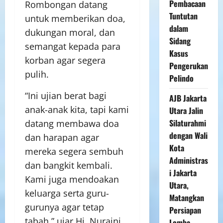
Pembacaan
Rombongan datang
Tuntutan
untuk memberikan doa,
dalam
dukungan moral, dan
Sidang
semangat kepada para
Kasus
korban agar segera
Pengerukan
pulih.
Pelindo
“Ini ujian berat bagi
AJB Jakarta
anak-anak kita, tapi kami
Utara Jalin
Silaturahmi
datang membawa doa
dengan Wali
dan harapan agar
Kota
mereka segera sembuh
Administras
dan bangkit kembali.
i Jakarta
Kami juga mendoakan
Utara,
keluarga serta guru-
Matangkan
gurunya agar tetap
Persiapan
tabah,” ujar Hj. Nuraini
Lomba