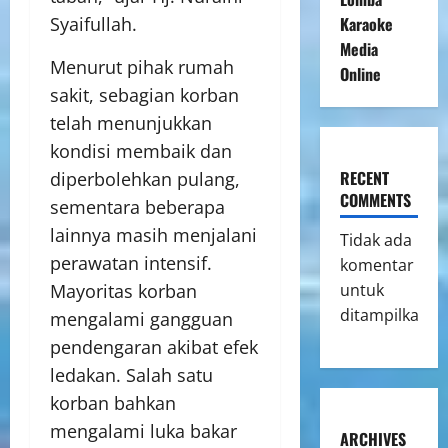
Karaoke
Syaifullah.
Media
Menurut pihak rumah
Online
sakit, sebagian korban
telah menunjukkan
kondisi membaik dan
RECENT
diperbolehkan pulang,
COMMENTS
sementara beberapa
lainnya masih menjalani
Tidak ada
perawatan intensif.
komentar
untuk
Mayoritas korban
ditampilkan.
mengalami gangguan
pendengaran akibat efek
ledakan. Salah satu
korban bahkan
mengalami luka bakar
ARCHIVES