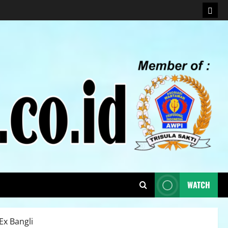
WATCH
x Bangli