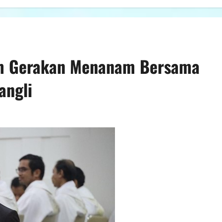
m Gerakan Menanam Bersama
angli